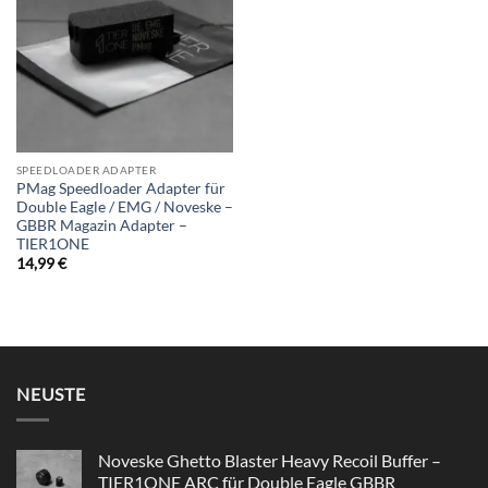
wishlist
SPEEDLOADER ADAPTER
PMag Speedloader Adapter für
Double Eagle / EMG / Noveske –
GBBR Magazin Adapter –
TIER1ONE
14,99
€
NEUSTE
Noveske Ghetto Blaster Heavy Recoil Buffer –
TIER1ONE ARC für Double Eagle GBBR