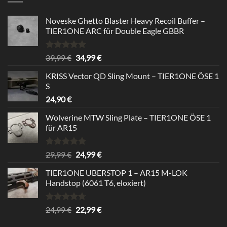
Noveske Ghetto Blaster Heavy Recoil Buffer –
TIER1ONE ARC für Double Eagle GBBR
Rated
5.00
Original
Current
39,99
€
34,99
€
out of 5
price
price
KRISS Vector QD Sling Mount – TIER1ONE ÖSE 1
was:
is:
S
39,99 €.
34,99 €.
24,90
€
Wolverine MTW Sling Plate – TIER1ONE ÖSE 1
für AR15
Rated
5.00
Original
Current
29,99
€
24,99
€
out of 5
price
price
TIER1ONE UBERSTOP 1 – AR15 M-LOK
was:
is:
Handstop (6061 T6, eloxiert)
29,99 €.
24,99 €.
Rated
4.67
Original
Current
24,99
€
22,99
€
out of 5
price
price