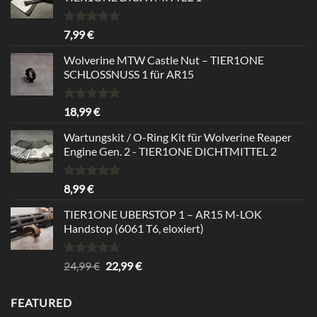
Rated
5.00
7,99
€
out of 5
Wolverine MTW Castle Nut – TIER1ONE
SCHLOSSNUSS 1 für AR15
Rated
5.00
18,99
€
out of 5
Wartungskit / O-Ring Kit für Wolverine Reaper
Engine Gen. 2 - TIER1ONE DICHTMITTEL 2
Rated
5.00
8,99
€
out of 5
TIER1ONE UBERSTOP 1 – AR15 M-LOK
Handstop (6061 T6, eloxiert)
Rated
4.67
Original
Current
24,99
€
22,99
€
out of 5
price
price
was:
is:
FEATURED
24,99 €.
22,99 €.