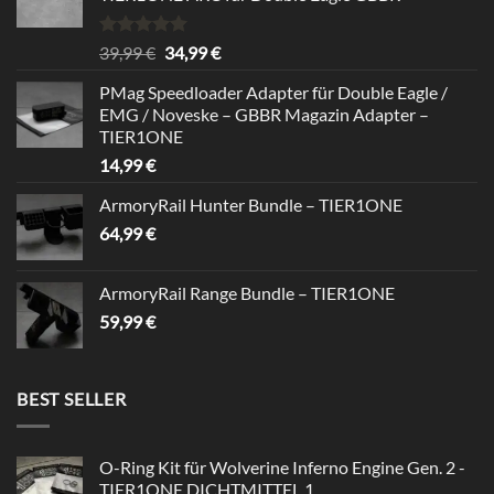
Rated
5.00
Original
Current
39,99
€
34,99
€
out of 5
price
price
PMag Speedloader Adapter für Double Eagle /
was:
is:
EMG / Noveske – GBBR Magazin Adapter –
39,99 €.
34,99 €.
TIER1ONE
14,99
€
ArmoryRail Hunter Bundle – TIER1ONE
64,99
€
ArmoryRail Range Bundle – TIER1ONE
59,99
€
BEST SELLER
O-Ring Kit für Wolverine Inferno Engine Gen. 2 -
TIER1ONE DICHTMITTEL 1