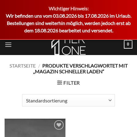
Wichtiger Hinweis:
German
Wir befinden uns vom 03.08.2026 bis 17.08.2026 im Urlaub.
Bestellungen sind weiterhin möglich, werden jedoch erst ab
dem 18.08.2026 bearbeitet und versendet.
Zum
0
Inhalt
springen
STARTSEITE
/
PRODUKTE VERSCHLAGWORTET MIT
„MAGAZIN SCHNELLER LADEN“
FILTER
Add to