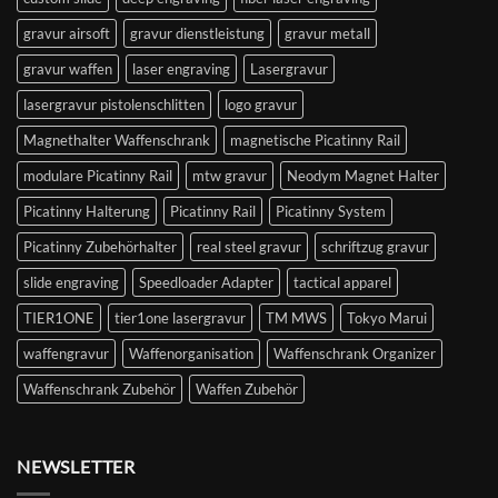
gravur airsoft
gravur dienstleistung
gravur metall
gravur waffen
laser engraving
Lasergravur
lasergravur pistolenschlitten
logo gravur
Magnethalter Waffenschrank
magnetische Picatinny Rail
modulare Picatinny Rail
mtw gravur
Neodym Magnet Halter
Picatinny Halterung
Picatinny Rail
Picatinny System
Picatinny Zubehörhalter
real steel gravur
schriftzug gravur
slide engraving
Speedloader Adapter
tactical apparel
TIER1ONE
tier1one lasergravur
TM MWS
Tokyo Marui
waffengravur
Waffenorganisation
Waffenschrank Organizer
Waffenschrank Zubehör
Waffen Zubehör
NEWSLETTER