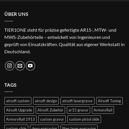
was:
is:
24,99 €.
22,99 €.
ÜBER UNS
TIER1ONE steht für präzise gefertigte AR15-, MTW- und
MWS-Zubehörteile – entwickelt von Ingenieuren und
geprüft von Einsatzkräften. Qualität aus eigener Werkstatt in
Deutschland.
TAGS
airsoft custom
airsoft design
airsoft lasergravur
Airsoft Tuning
Airsoft Upgrade
Airsoft Zubehör
ar15 gravur
ArmoryRail
ArmoryRail 1913
custom gravur
custom pistol slide
custom slide
deep engraving
fiber laser engraving