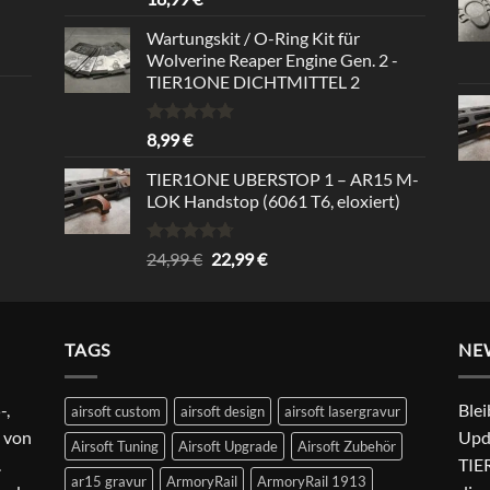
out of 5
Wartungskit / O-Ring Kit für
Wolverine Reaper Engine Gen. 2 -
TIER1ONE DICHTMITTEL 2
Rated
5.00
8,99
€
out of 5
TIER1ONE UBERSTOP 1 – AR15 M-
LOK Handstop (6061 T6, eloxiert)
Rated
4.67
Original
Current
24,99
€
22,99
€
out of 5
price
price
was:
is:
24,99 €.
22,99 €.
TAGS
NE
-,
Blei
airsoft custom
airsoft design
airsoft lasergravur
 von
Upd
Airsoft Tuning
Airsoft Upgrade
Airsoft Zubehör
.
TIER
ar15 gravur
ArmoryRail
ArmoryRail 1913