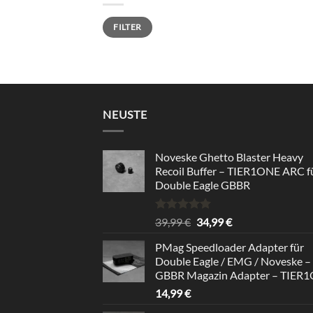
Min.
Max.
FILTER
Preis
Preis
NEUSTE
Noveske Ghetto Blaster Heavy
Recoil Buffer – TIER1ONE ARC f
Double Eagle GBBR
Rated
5.00
Original
Current
39,99
€
34,99
€
out of 5
price
price
PMag Speedloader Adapter für
was:
is:
Double Eagle / EMG / Noveske –
39,99 €.
34,99 €.
GBBR Magazin Adapter – TIER
14,99
€