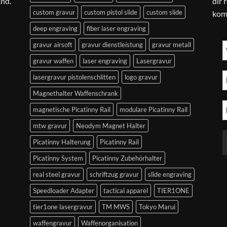
and.
dir 
custom gravur
custom pistol slide
custom slide
kom
deep engraving
fiber laser engraving
gravur airsoft
gravur dienstleistung
gravur metall
gravur waffen
laser engraving
Lasergravur
lasergravur pistolenschlitten
logo gravur
Magnethalter Waffenschrank
magnetische Picatinny Rail
modulare Picatinny Rail
mtw gravur
Neodym Magnet Halter
Picatinny Halterung
Picatinny Rail
Picatinny System
Picatinny Zubehörhalter
real steel gravur
schriftzug gravur
slide engraving
Speedloader Adapter
tactical apparel
TIER1ONE
tier1one lasergravur
TM MWS
Tokyo Marui
waffengravur
Waffenorganisation