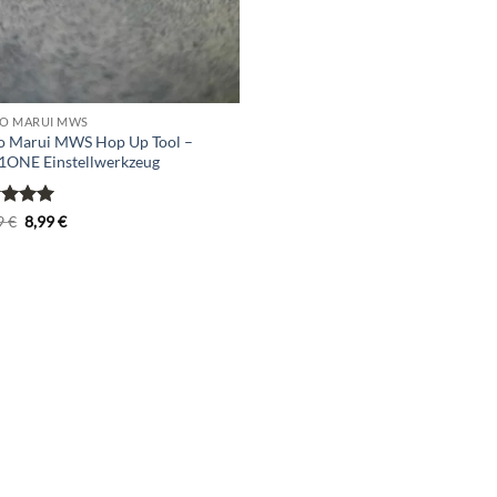
O MARUI MWS
o Marui MWS Hop Up Tool –
1ONE Einstellwerkzeug
rtet
Ursprünglicher
Aktueller
9
€
8,99
€
Preis
Preis
5
von
war:
ist:
11,99 €
8,99 €.