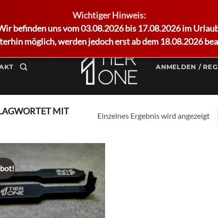
Wichtiger Hinweis:
Wir befinden uns vom 03.08.2026 bis 17.08.2026 im Urlaub
terhin möglich, werden jedoch erst ab dem 18.08.2026 bea
AKT
ANMELDEN / REG
LAGWORTET MIT
Einzelnes Ergebnis wird angezeigt
bot!
Add to
wishlist