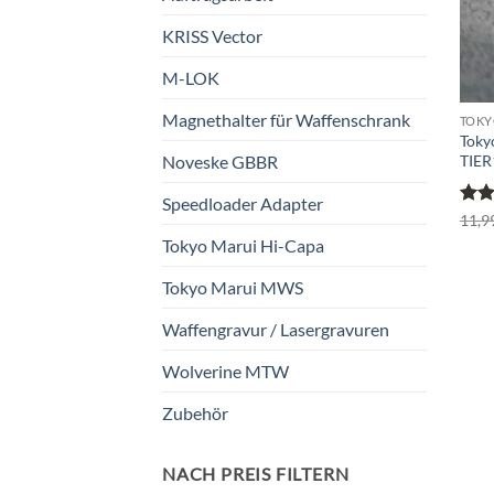
KRISS Vector
M-LOK
Magnethalter für Waffenschrank
TOKY
Toky
TIER
Noveske GBBR
Speedloader Adapter
Bewe
11,9
mit
Tokyo Marui Hi-Capa
5
Tokyo Marui MWS
Waffengravur / Lasergravuren
Wolverine MTW
Zubehör
NACH PREIS FILTERN