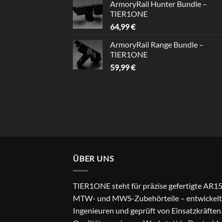
ArmoryRail Hunter Bundle –
TIER1ONE
64,99
€
ArmoryRail Range Bundle –
TIER1ONE
59,99
€
ÜBER UNS
TIER1ONE steht für präzise gefertigte AR15
MTW- und MWS-Zubehörteile – entwickelt
Ingenieuren und geprüft von Einsatzkräften