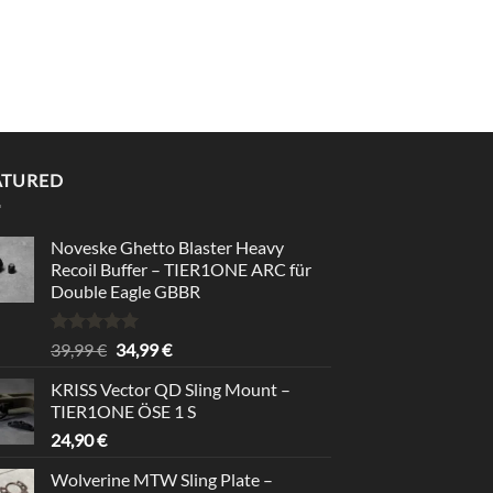
ATURED
Noveske Ghetto Blaster Heavy
Recoil Buffer – TIER1ONE ARC für
Double Eagle GBBR
Rated
5.00
Original
Current
39,99
€
34,99
€
out of 5
price
price
KRISS Vector QD Sling Mount –
was:
is:
TIER1ONE ÖSE 1 S
39,99 €.
34,99 €.
24,90
€
Wolverine MTW Sling Plate –