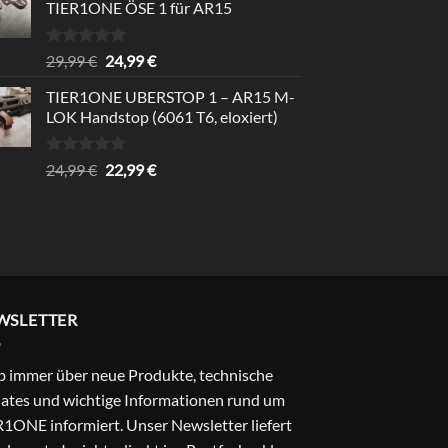
TIER1ONE ÖSE 1 für AR15
Rated
5.00
Original
Current
29,99
€
24,99
€
out of 5
price
price
TIER1ONE UBERSTOP 1 – AR15 M-
was:
is:
LOK Handstop (6061 T6, eloxiert)
29,99 €.
24,99 €.
Rated
4.67
Original
Current
24,99
€
22,99
€
out of 5
price
price
was:
is:
24,99 €.
22,99 €.
WSLETTER
b immer über neue Produkte, technische
ates und wichtige Informationen rund um
1ONE informiert. Unser Newsletter liefert