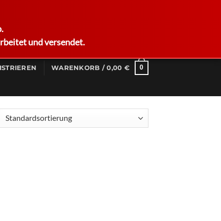
German
.
rbeitet und versendet.
0
ISTRIEREN
WARENKORB /
0,00
€