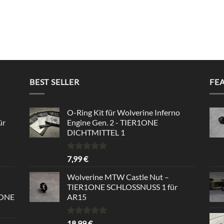
BEST SELLER
FE
O-Ring Kit für Wolverine Inferno
ür
Engine Gen. 2 - TIER1ONE
DICHTMITTEL 1
Rated
5.00
7,99
€
out of 5
Wolverine MTW Castle Nut –
TIER1ONE SCHLOSSNUSS 1 für
1ONE
AR15
Rated
5.00
18,99
€