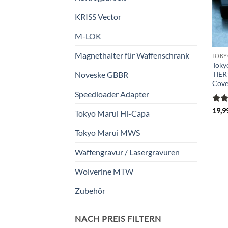
KRISS Vector
M-LOK
Magnethalter für Waffenschrank
TOKY
Toky
TIER
Noveske GBBR
Cove
Speedloader Adapter
Bewe
19,9
Tokyo Marui Hi-Capa
mit
5
Tokyo Marui MWS
Waffengravur / Lasergravuren
Wolverine MTW
Zubehör
NACH PREIS FILTERN