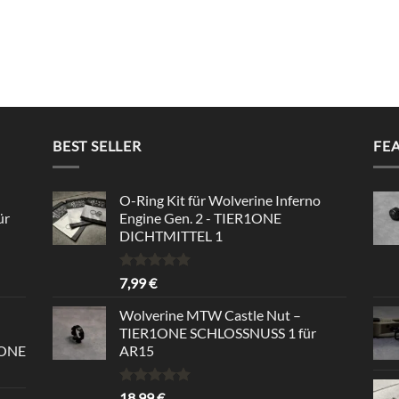
BEST SELLER
FE
O-Ring Kit für Wolverine Inferno
ür
Engine Gen. 2 - TIER1ONE
DICHTMITTEL 1
Rated
5.00
7,99
€
out of 5
Wolverine MTW Castle Nut –
TIER1ONE SCHLOSSNUSS 1 für
1ONE
AR15
Rated
5.00
18,99
€