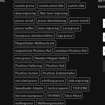
and.
dir 
custom gravur
custom pistol slide
custom slide
kom
deep engraving
fiber laser engraving
gravur airsoft
gravur dienstleistung
gravur metall
gravur waffen
laser engraving
Lasergravur
lasergravur pistolenschlitten
logo gravur
Magnethalter Waffenschrank
magnetische Picatinny Rail
modulare Picatinny Rail
mtw gravur
Neodym Magnet Halter
Picatinny Halterung
Picatinny Rail
Picatinny System
Picatinny Zubehörhalter
real steel gravur
schriftzug gravur
slide engraving
Speedloader Adapter
tactical apparel
TIER1ONE
tier1one lasergravur
TM MWS
Tokyo Marui
waffengravur
Waffenorganisation