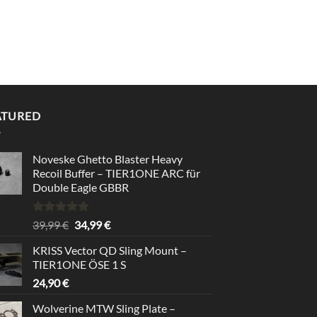
ATURED
Noveske Ghetto Blaster Heavy
Recoil Buffer – TIER1ONE ARC für
Double Eagle GBBR
Rated
5.00
Original
Current
39,99
€
34,99
€
out of 5
price
price
KRISS Vector QD Sling Mount –
was:
is:
TIER1ONE ÖSE 1 S
39,99 €.
34,99 €.
24,90
€
Wolverine MTW Sling Plate –