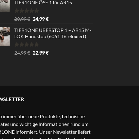
TIER1ONE ÖSE 1 für AR15
Rated
5.00
Original
Current
29,99
€
24,99
€
out of 5
price
price
TIER1ONE UBERSTOP 1 – AR15 M-
was:
is:
LOK Handstop (6061 T6, eloxiert)
29,99 €.
24,99 €.
Rated
4.67
Original
Current
24,99
€
22,99
€
out of 5
price
price
was:
is:
24,99 €.
22,99 €.
WSLETTER
b immer über neue Produkte, technische
ates und wichtige Informationen rund um
1ONE informiert. Unser Newsletter liefert