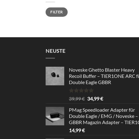
Min.
Max.
FILTER
Preis
Preis
NEUSTE
Noveske Ghetto Blaster Heavy
Recoil Buffer – TIER1ONE ARC f
Double Eagle GBBR
Rated
5.00
Original
Current
39,99
€
34,99
€
out of 5
price
price
PMag Speedloader Adapter für
was:
is:
Double Eagle / EMG / Noveske –
39,99 €.
34,99 €.
GBBR Magazin Adapter – TIER
14,99
€