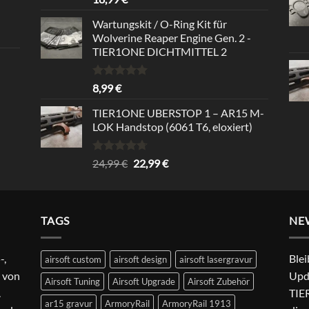
out of 5
Wartungskit / O-Ring Kit für
Wolverine Reaper Engine Gen. 2 -
TIER1ONE DICHTMITTEL 2
Rated
5.00
8,99
€
out of 5
TIER1ONE UBERSTOP 1 – AR15 M-
LOK Handstop (6061 T6, eloxiert)
Rated
4.67
Original
Current
24,99
€
22,99
€
out of 5
price
price
was:
is:
24,99 €.
22,99 €.
TAGS
NE
-,
Blei
airsoft custom
airsoft design
airsoft lasergravur
 von
Upd
Airsoft Tuning
Airsoft Upgrade
Airsoft Zubehör
.
TIER
ar15 gravur
ArmoryRail
ArmoryRail 1913