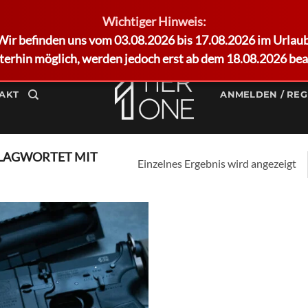
Wichtiger Hinweis:
Wir befinden uns vom 03.08.2026 bis 17.08.2026 im Urlaub
terhin möglich, werden jedoch erst ab dem 18.08.2026 bea
AKT
ANMELDEN / REG
LAGWORTET MIT
Einzelnes Ergebnis wird angezeigt
Add to
wishlist