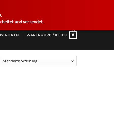
German
.
rbeitet und versendet.
0
ISTRIEREN
WARENKORB /
0,00
€