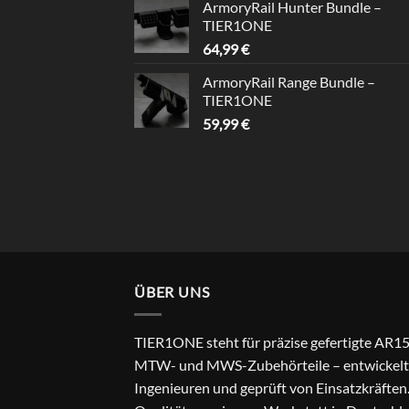
ArmoryRail Hunter Bundle –
TIER1ONE
64,99
€
ArmoryRail Range Bundle –
TIER1ONE
59,99
€
ÜBER UNS
TIER1ONE steht für präzise gefertigte AR15
MTW- und MWS-Zubehörteile – entwickelt
Ingenieuren und geprüft von Einsatzkräften