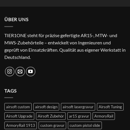
price
price
was:
is:
24,99 €.
22,99 €.
ÜBER UNS
TIER1ONE steht für präzise gefertigte AR15-, MTW- und
MWS-Zubehörteile – entwickelt von Ingenieuren und
geprüft von Einsatzkräften. Qualität aus eigener Werkstatt in
Deutschland.
TAGS
airsoft custom
airsoft design
airsoft lasergravur
Airsoft Tuning
Airsoft Upgrade
Airsoft Zubehör
ar15 gravur
ArmoryRail
ArmoryRail 1913
custom gravur
custom pistol slide