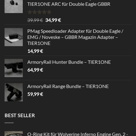
TIER1ONE ARC für Double Eagle GBBR
Rated
5.00
Original
Current
39,99
€
34,99
€
out of 5
price
price
PMag Speedloader Adapter für Double Eagle /
was:
is:
EMG / Noveske – GBBR Magazin Adapter –
39,99 €.
34,99 €.
TIER1ONE
14,99
€
ArmoryRail Hunter Bundle – TIER1ONE
64,99
€
ArmoryRail Range Bundle – TIER1ONE
59,99
€
BEST SELLER
O-Ring Kit für Wolverine Inferno Engine Gen. 2 -