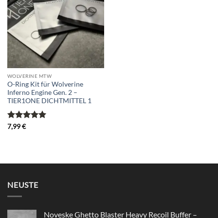
wishlist
WOLVERINE MTW
O-Ring Kit für Wolverine
Inferno Engine Gen. 2 –
TIER1ONE DICHTMITTEL 1
Bewertet
7,99
€
mit
5
von
5
NEUSTE
Noveske Ghetto Blaster Heavy Recoil Buffer –