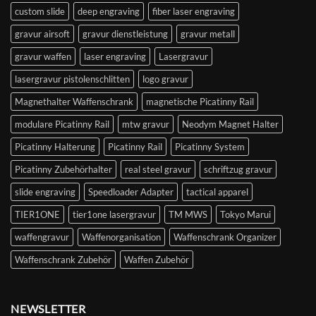
custom slide
deep engraving
fiber laser engraving
gravur airsoft
gravur dienstleistung
gravur metall
gravur waffen
laser engraving
Lasergravur
lasergravur pistolenschlitten
logo gravur
Magnethalter Waffenschrank
magnetische Picatinny Rail
modulare Picatinny Rail
mtw gravur
Neodym Magnet Halter
Picatinny Halterung
Picatinny Rail
Picatinny System
Picatinny Zubehörhalter
real steel gravur
schriftzug gravur
slide engraving
Speedloader Adapter
tactical apparel
TIER1ONE
tier1one lasergravur
TM MWS
Tokyo Marui
waffengravur
Waffenorganisation
Waffenschrank Organizer
Waffenschrank Zubehör
Waffen Zubehör
NEWSLETTER