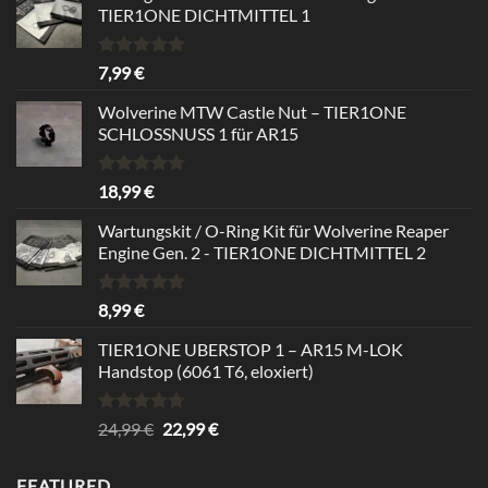
TIER1ONE DICHTMITTEL 1
Rated
5.00
7,99
€
out of 5
Wolverine MTW Castle Nut – TIER1ONE
SCHLOSSNUSS 1 für AR15
Rated
5.00
18,99
€
out of 5
Wartungskit / O-Ring Kit für Wolverine Reaper
Engine Gen. 2 - TIER1ONE DICHTMITTEL 2
Rated
5.00
8,99
€
out of 5
TIER1ONE UBERSTOP 1 – AR15 M-LOK
Handstop (6061 T6, eloxiert)
Rated
4.67
Original
Current
24,99
€
22,99
€
out of 5
price
price
was:
is:
FEATURED