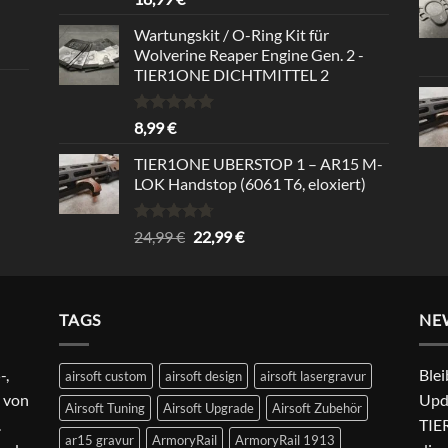
mit
5.00
von 5
Wartungskit / O-Ring Kit für
Wolverine Reaper Engine Gen. 2 -
TIER1ONE DICHTMITTEL 2
Bewertet
8,99
€
mit
5.00
von 5
TIER1ONE UBERSTOP 1 – AR15 M-
LOK Handstop (6061 T6, eloxiert)
Bewertet
Ursprünglicher
Aktueller
24,99
€
22,99
€
mit
4.67
Preis
Preis
von 5
war:
ist:
24,99 €
22,99 €.
TAGS
NE
-,
Blei
airsoft custom
airsoft design
airsoft lasergravur
 von
Upd
Airsoft Tuning
Airsoft Upgrade
Airsoft Zubehör
.
TIER
ar15 gravur
ArmoryRail
ArmoryRail 1913