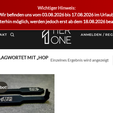
Wichtiger Hinweis:
Wir befinden uns vom 03.08.2026 bis 17.08.2026 im Urlaub
terhin möglich, werden jedoch erst ab dem 18.08.2026 bea
AKT
ANMELDEN / REG
LAGWORTET MIT „HOP
Einzelnes Ergebnis wird angezeigt
bot!
Add to
wishlist