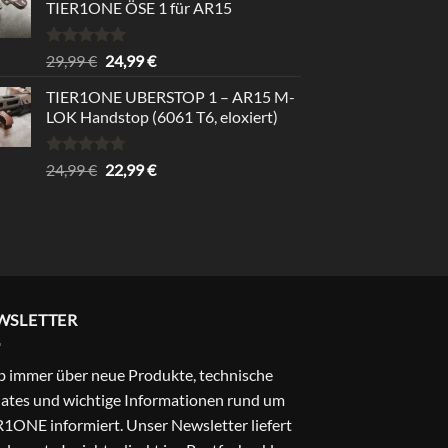
TIER1ONE ÖSE 1 für AR15
Bewertet
Ursprünglicher
Aktueller
29,99
€
24,99
€
mit
5.00
Preis
Preis
von 5
TIER1ONE UBERSTOP 1 – AR15 M-
war:
ist:
LOK Handstop (6061 T6, eloxiert)
29,99 €
24,99 €.
Bewertet
Ursprünglicher
Aktueller
24,99
€
22,99
€
mit
4.67
Preis
Preis
von 5
war:
ist:
24,99 €
22,99 €.
WSLETTER
b immer über neue Produkte, technische
ates und wichtige Informationen rund um
1ONE informiert. Unser Newsletter liefert