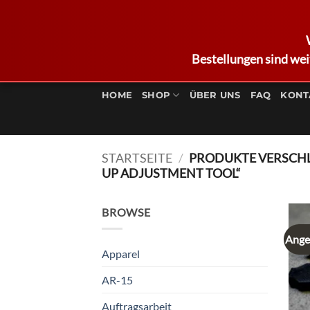
Bestellungen sind wei
Zum
Inhalt
HOME
SHOP
ÜBER UNS
FAQ
KONT
springen
STARTSEITE
/
PRODUKTE VERSCH
UP ADJUSTMENT TOOL“
BROWSE
Ange
Apparel
AR-15
Auftragsarbeit