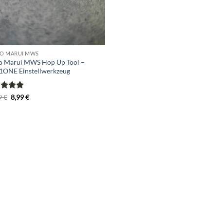
O MARUI MWS
o Marui MWS Hop Up Tool –
1ONE Einstellwerkzeug
rtet
Ursprünglicher
Aktueller
9
€
8,99
€
Preis
Preis
5
von
war:
ist:
11,99 €
8,99 €.