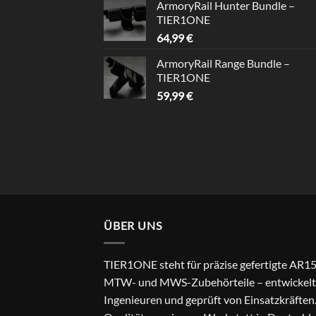
ArmoryRail Hunter Bundle –
TIER1ONE
64,99
€
ArmoryRail Range Bundle –
TIER1ONE
59,99
€
ÜBER UNS
TIER1ONE steht für präzise gefertigte AR15
MTW- und MWS-Zubehörteile – entwickelt
Ingenieuren und geprüft von Einsatzkräften