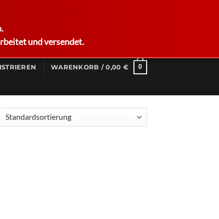
German
.
rbeitet und versendet.
0
ISTRIEREN
WARENKORB /
0,00
€