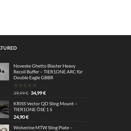
ATURED
Noveske Ghetto Blaster Heavy
Recoil Buffer – TIER1ONE ARC für
Double Eagle GBBR
Bewertet
Ursprünglicher
Aktueller
39,99
€
34,99
€
mit
5.00
Preis
Preis
von 5
KRISS Vector QD Sling Mount –
war:
ist:
TIER1ONE ÖSE 1 S
39,99 €
34,99 €.
24,90
€
Wolverine MTW Sling Plate –