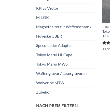
KRISS Vector
M-LOK
Magnethalter für Waffenschrank
TOKY
Toky
TIER
Noveske GBBR
Speedloader Adapter
Bewe
11,9
mit
Tokyo Marui Hi-Capa
5
Tokyo Marui MWS
Waffengravur / Lasergravuren
Wolverine MTW
Zubehör
NACH PREIS FILTERN