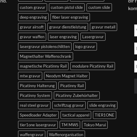
and.
dir 
custom gravur
custom pistol slide
custom slide
kom
deep engraving
fiber laser engraving
gravur airsoft
gravur dienstleistung
gravur metall
gravur waffen
laser engraving
Lasergravur
lasergravur pistolenschlitten
logo gravur
Magnethalter Waffenschrank
magnetische Picatinny Rail
modulare Picatinny Rail
mtw gravur
Neodym Magnet Halter
Picatinny Halterung
Picatinny Rail
Picatinny System
Picatinny Zubehörhalter
real steel gravur
schriftzug gravur
slide engraving
Speedloader Adapter
tactical apparel
TIER1ONE
tier1one lasergravur
TM MWS
Tokyo Marui
waffengravur
Waffenorganisation