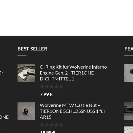
BEST SELLER
FE
O-Ring Kit für Wolverine Inferno
ür
Engine Gen. 2 - TIER1ONE
DICHTMITTEL 1
Bewertet
7,99
€
mit
5.00
von 5
Wolverine MTW Castle Nut –
TIER1ONE SCHLOSSNUSS 1 für
1ONE
AR15
Bewertet
18,99
€