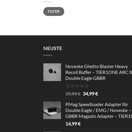
Min.
Max.
FILTER
Preis
Preis
NEUSTE
Noveske Ghetto Blaster Heavy
Recoil Buffer – TIER1ONE ARC f
Double Eagle GBBR
Bewertet
Ursprünglicher
Aktueller
39,99
€
34,99
€
mit
5.00
Preis
Preis
von 5
PMag Speedloader Adapter für
war:
ist:
Double Eagle / EMG / Noveske –
39,99 €
34,99 €.
GBBR Magazin Adapter – TIER
14,99
€