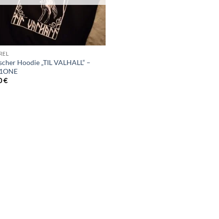
REL
ischer Hoodie „TIL VALHALL“ –
R1ONE
0
€