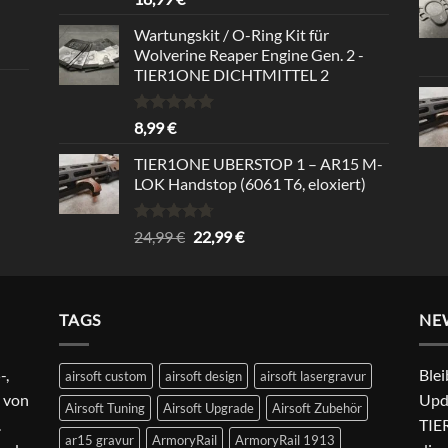
out of 5
Wartungskit / O-Ring Kit für
Wolverine Reaper Engine Gen. 2 -
TIER1ONE DICHTMITTEL 2
Rated
5.00
8,99
€
out of 5
TIER1ONE UBERSTOP 1 – AR15 M-
LOK Handstop (6061 T6, eloxiert)
Rated
4.67
Original
Current
24,99
€
22,99
€
out of 5
price
price
was:
is:
24,99 €.
22,99 €.
TAGS
NE
-,
Blei
airsoft custom
airsoft design
airsoft lasergravur
 von
Upd
Airsoft Tuning
Airsoft Upgrade
Airsoft Zubehör
.
TIER
ar15 gravur
ArmoryRail
ArmoryRail 1913