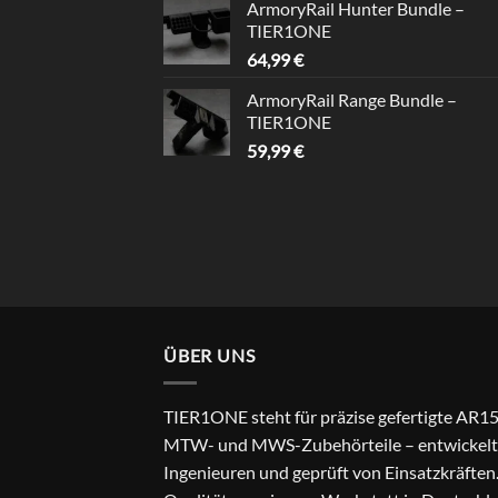
ArmoryRail Hunter Bundle –
TIER1ONE
64,99
€
ArmoryRail Range Bundle –
TIER1ONE
59,99
€
ÜBER UNS
TIER1ONE steht für präzise gefertigte AR15
MTW- und MWS-Zubehörteile – entwickelt
Ingenieuren und geprüft von Einsatzkräften