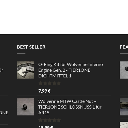
BEST SELLER
FE
O-Ring Kit für Wolverine Inferno
ür
Engine Gen. 2 - TIER1ONE
DICHTMITTEL 1
Rated
5.00
7,99
€
out of 5
Wolverine MTW Castle Nut –
TIER1ONE SCHLOSSNUSS 1 für
1ONE
AR15
Rated
5.00
18,99
€