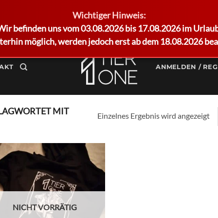
Wichtiger Hinweis:
Wir befinden uns vom 03.08.2026 bis 17.08.2026 im Urlaub
terhin möglich, werden jedoch erst ab dem 18.08.2026 bea
AKT
ANMELDEN / REG
LAGWORTET MIT
Einzelnes Ergebnis wird angezeigt
Add to
wishlist
NICHT VORRÄTIG