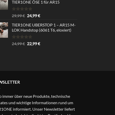
TIER1ONE ÖSE 1 für AR15
Rated
5.00
Original
Current
29,99
€
24,99
€
out of 5
price
price
TIER1ONE UBERSTOP 1 – AR15 M-
was:
is:
LOK Handstop (6061 T6, eloxiert)
29,99 €.
24,99 €.
Rated
4.67
Original
Current
24,99
€
22,99
€
out of 5
price
price
was:
is:
24,99 €.
22,99 €.
WSLETTER
b immer über neue Produkte, technische
ates und wichtige Informationen rund um
1ONE informiert. Unser Newsletter liefert