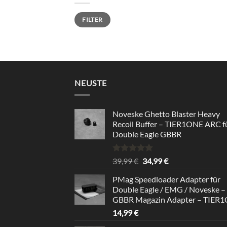
Min.
Max.
FILTER
Preis
Preis
NEUSTE
Noveske Ghetto Blaster Heavy
Recoil Buffer – TIER1ONE ARC f
Double Eagle GBBR
Rated
5.00
Original
Current
39,99
€
34,99
€
out of 5
price
price
PMag Speedloader Adapter für
was:
is:
Double Eagle / EMG / Noveske –
39,99 €.
34,99 €.
GBBR Magazin Adapter – TIER
14,99
€