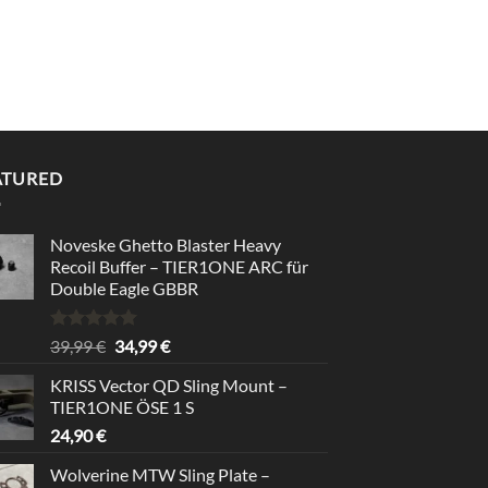
ATURED
Noveske Ghetto Blaster Heavy
Recoil Buffer – TIER1ONE ARC für
Double Eagle GBBR
Rated
5.00
Original
Current
39,99
€
34,99
€
out of 5
price
price
KRISS Vector QD Sling Mount –
was:
is:
TIER1ONE ÖSE 1 S
39,99 €.
34,99 €.
24,90
€
Wolverine MTW Sling Plate –