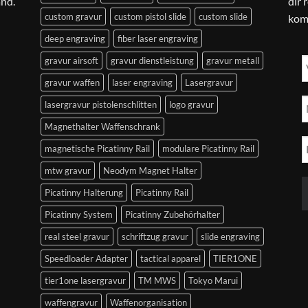
and.
dir 
custom gravur
custom pistol slide
custom slide
kom
deep engraving
fiber laser engraving
gravur airsoft
gravur dienstleistung
gravur metall
gravur waffen
laser engraving
Lasergravur
lasergravur pistolenschlitten
logo gravur
Magnethalter Waffenschrank
magnetische Picatinny Rail
modulare Picatinny Rail
mtw gravur
Neodym Magnet Halter
Picatinny Halterung
Picatinny Rail
Picatinny System
Picatinny Zubehörhalter
real steel gravur
schriftzug gravur
slide engraving
Speedloader Adapter
tactical apparel
TIER1ONE
tier1one lasergravur
TM MWS
Tokyo Marui
waffengravur
Waffenorganisation