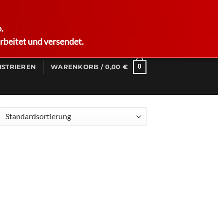
German
.
rbeitet und versendet.
0
ISTRIEREN
WARENKORB /
0,00
€