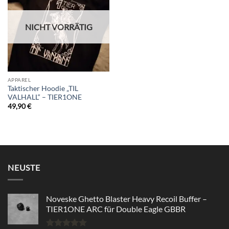
wishlist
NICHT VORRÄTIG
APPAREL
Taktischer Hoodie „TIL
VALHALL“ – TIER1ONE
49,90
€
NEUSTE
Noveske Ghetto Blaster Heavy Recoil Buffer –
TIER1ONE ARC für Double Eagle GBBR