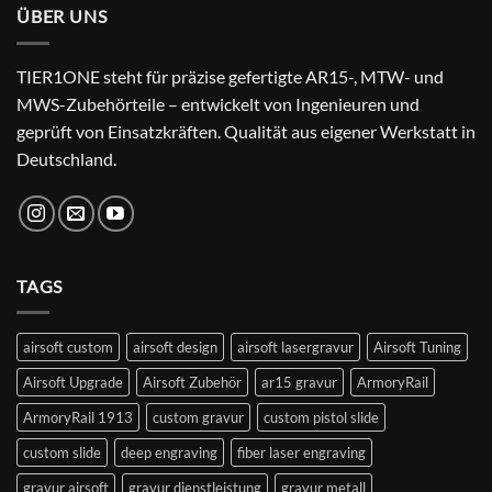
ÜBER UNS
TIER1ONE steht für präzise gefertigte AR15-, MTW- und
MWS-Zubehörteile – entwickelt von Ingenieuren und
geprüft von Einsatzkräften. Qualität aus eigener Werkstatt in
Deutschland.
TAGS
airsoft custom
airsoft design
airsoft lasergravur
Airsoft Tuning
Airsoft Upgrade
Airsoft Zubehör
ar15 gravur
ArmoryRail
ArmoryRail 1913
custom gravur
custom pistol slide
custom slide
deep engraving
fiber laser engraving
gravur airsoft
gravur dienstleistung
gravur metall