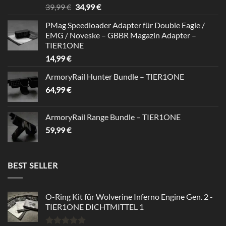
Rated
5.00
Original
Current
39,99
€
34,99
€
out of 5
price
price
PMag Speedloader Adapter für Double Eagle /
was:
is:
EMG / Noveske – GBBR Magazin Adapter –
39,99 €.
34,99 €.
TIER1ONE
14,99
€
ArmoryRail Hunter Bundle – TIER1ONE
64,99
€
ArmoryRail Range Bundle – TIER1ONE
59,99
€
BEST SELLER
O-Ring Kit für Wolverine Inferno Engine Gen. 2 -
TIER1ONE DICHTMITTEL 1