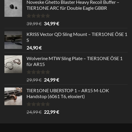
Noveske Ghetto Blaster Heavy Recoil Buffer –
TIER1ONE ARC für Double Eagle GBBR
Rated
5.00
Original
Current
39,99
€
34,99
€
out of 5
price
price
KRISS Vector QD Sling Mount – TIER1ONE ÖSE 1
was:
is:
S
39,99 €.
34,99 €.
24,90
€
Wolverine MTW Sling Plate – TIER1ONE ÖSE 1
für AR15
Rated
5.00
Original
Current
29,99
€
24,99
€
out of 5
price
price
TIER1ONE UBERSTOP 1 – AR15 M-LOK
was:
is:
Handstop (6061 T6, eloxiert)
29,99 €.
24,99 €.
Rated
4.67
Original
Current
24,99
€
22,99
€
out of 5
price
price
was:
is:
24,99 €.
22,99 €.