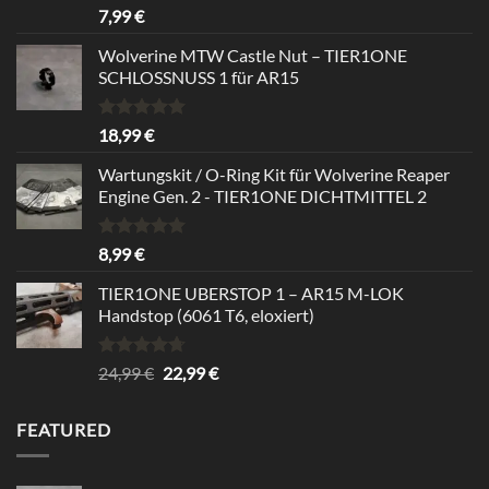
Rated
5.00
7,99
€
out of 5
Wolverine MTW Castle Nut – TIER1ONE
SCHLOSSNUSS 1 für AR15
Rated
5.00
18,99
€
out of 5
Wartungskit / O-Ring Kit für Wolverine Reaper
Engine Gen. 2 - TIER1ONE DICHTMITTEL 2
Rated
5.00
8,99
€
out of 5
TIER1ONE UBERSTOP 1 – AR15 M-LOK
Handstop (6061 T6, eloxiert)
Rated
4.67
Original
Current
24,99
€
22,99
€
out of 5
price
price
was:
is:
FEATURED
24,99 €.
22,99 €.