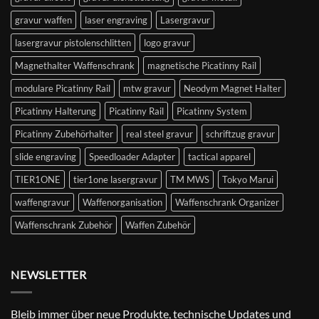
gravur waffen
laser engraving
Lasergravur
lasergravur pistolenschlitten
logo gravur
Magnethalter Waffenschrank
magnetische Picatinny Rail
modulare Picatinny Rail
mtw gravur
Neodym Magnet Halter
Picatinny Halterung
Picatinny Rail
Picatinny System
Picatinny Zubehörhalter
real steel gravur
schriftzug gravur
slide engraving
Speedloader Adapter
tactical apparel
TIER1ONE
tier1one lasergravur
TM MWS
Tokyo Marui
waffengravur
Waffenorganisation
Waffenschrank Organizer
Waffenschrank Zubehör
Waffen Zubehör
NEWSLETTER
Bleib immer über neue Produkte, technische Updates und