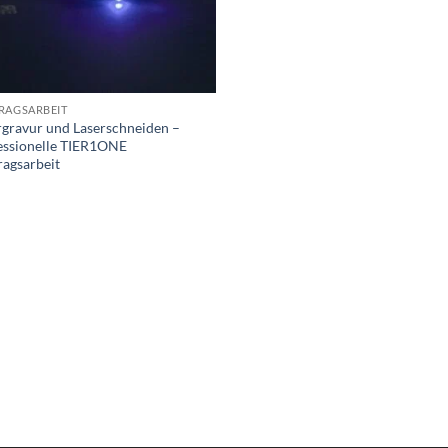
RAGSARBEIT
rgravur und Laserschneiden –
essionelle TIER1ONE
ragsarbeit