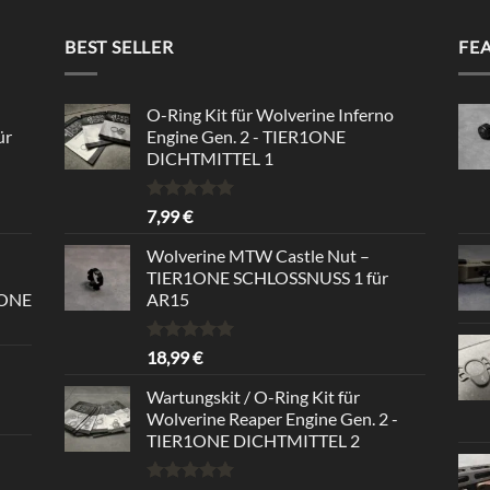
BEST SELLER
FE
O-Ring Kit für Wolverine Inferno
ür
Engine Gen. 2 - TIER1ONE
DICHTMITTEL 1
Bewertet
7,99
€
mit
5.00
von 5
Wolverine MTW Castle Nut –
TIER1ONE SCHLOSSNUSS 1 für
1ONE
AR15
Bewertet
18,99
€
mit
5.00
von 5
Wartungskit / O-Ring Kit für
Wolverine Reaper Engine Gen. 2 -
TIER1ONE DICHTMITTEL 2