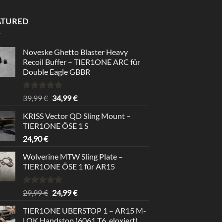
ATURED
Noveske Ghetto Blaster Heavy
Recoil Buffer – TIER1ONE ARC für
Double Eagle GBBR
Bewertet
Ursprünglicher
Aktueller
39,99
€
34,99
€
mit
5.00
Preis
Preis
von 5
KRISS Vector QD Sling Mount –
war:
ist:
TIER1ONE ÖSE 1 S
39,99 €
34,99 €.
24,90
€
Wolverine MTW Sling Plate –
TIER1ONE ÖSE 1 für AR15
Bewertet
Ursprünglicher
Aktueller
29,99
€
24,99
€
mit
5.00
Preis
Preis
von 5
TIER1ONE UBERSTOP 1 – AR15 M-
war:
ist:
LOK Handstop (6061 T6, eloxiert)