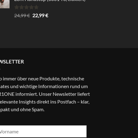
29,99 €
24,99 €.
Bewertet
Ursprünglicher
Aktueller
24,99
€
22,99
€
mit
4.67
Preis
Preis
von 5
war:
ist:
24,99 €
22,99 €.
WSLETTER
b immer über neue Produkte, technische
ates und wichtige Informationen rund um
1ONE informiert. Unser Newsletter liefert
relevante Insights direkt ins Postfach – klar,
pakt und ohne Spam.