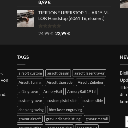
Bewertet
8,99
€
mit
5.00
von 5
TIER1ONE UBERSTOP 1 – AR15 M-
LOK Handstop (6061 T6, eloxiert)
Bewertet
Ursprünglicher
Aktueller
24,99
€
22,99
€
mit
4.67
Preis
Preis
von 5
war:
ist:
24,99 €
22,99 €.
TAGS
NE
-,
Blei
airsoft custom
airsoft design
airsoft lasergravur
 von
Upd
Airsoft Tuning
Airsoft Upgrade
Airsoft Zubehör
.
TIER
ar15 gravur
ArmoryRail
ArmoryRail 1913
and.
dir 
custom gravur
custom pistol slide
custom slide
kom
deep engraving
fiber laser engraving
gravur airsoft
gravur dienstleistung
gravur metall
gravur waffen
laser engraving
Lasergravur