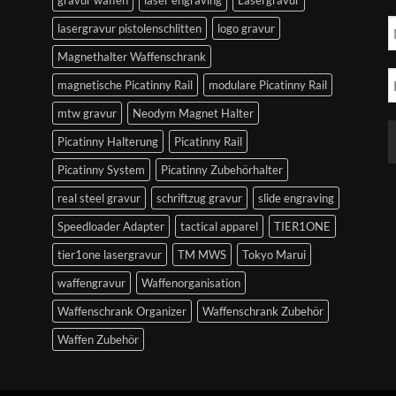
lasergravur pistolenschlitten
logo gravur
Magnethalter Waffenschrank
magnetische Picatinny Rail
modulare Picatinny Rail
mtw gravur
Neodym Magnet Halter
Picatinny Halterung
Picatinny Rail
Picatinny System
Picatinny Zubehörhalter
real steel gravur
schriftzug gravur
slide engraving
Speedloader Adapter
tactical apparel
TIER1ONE
tier1one lasergravur
TM MWS
Tokyo Marui
waffengravur
Waffenorganisation
Waffenschrank Organizer
Waffenschrank Zubehör
Waffen Zubehör