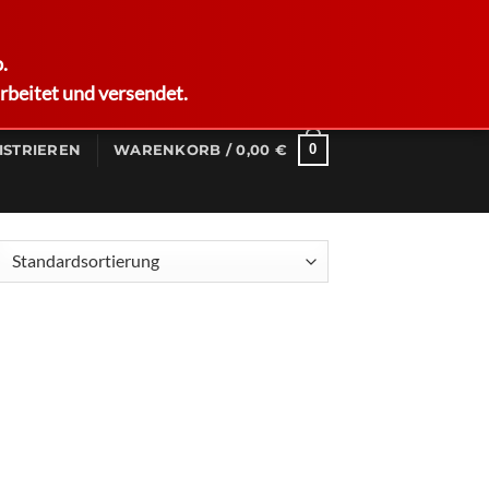
German
.
rbeitet und versendet.
0
ISTRIEREN
WARENKORB /
0,00
€