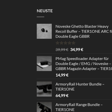
NEUSTE
Noveske Ghetto Blaster Heavy
Recoil Buffer – TIER1ONE ARC f
Double Eagle GBBR
Bewertet
Ursprünglicher
Aktueller
39,99
€
34,99
€
mit
5.00
Preis
Preis
von 5
PMag Speedloader Adapter für
war:
ist:
Double Eagle / EMG / Noveske –
39,99 €
34,99 €.
GBBR Magazin Adapter – TIER
14,99
€
ArmoryRail Hunter Bundle –
TIER1ONE
64,99
€
ArmoryRail Range Bundle –
TIER1ONE