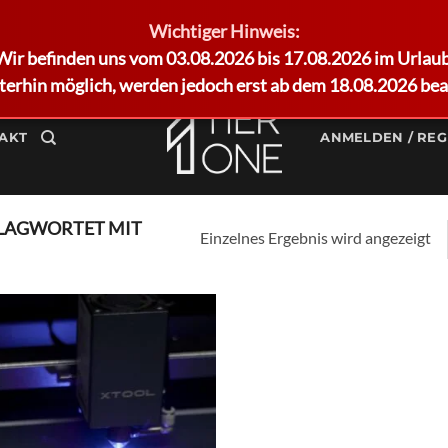
Wichtiger Hinweis:
Wir befinden uns vom 03.08.2026 bis 17.08.2026 im Urlaub
terhin möglich, werden jedoch erst ab dem 18.08.2026 bea
AKT
ANMELDEN / REG
LAGWORTET MIT
Einzelnes Ergebnis wird angezeigt
Add to
wishlist