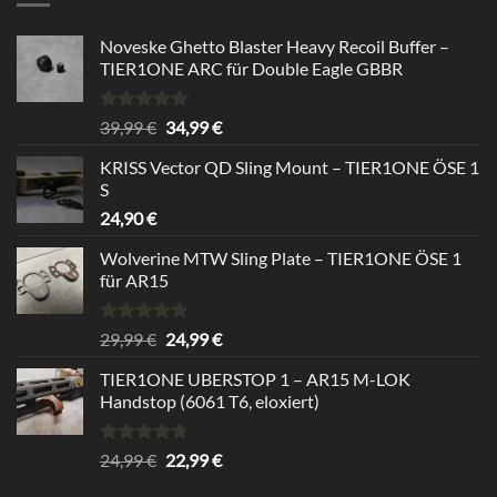
Noveske Ghetto Blaster Heavy Recoil Buffer –
TIER1ONE ARC für Double Eagle GBBR
Bewertet
Ursprünglicher
Aktueller
39,99
€
34,99
€
mit
5.00
Preis
Preis
von 5
KRISS Vector QD Sling Mount – TIER1ONE ÖSE 1
war:
ist:
S
39,99 €
34,99 €.
24,90
€
Wolverine MTW Sling Plate – TIER1ONE ÖSE 1
für AR15
Bewertet
Ursprünglicher
Aktueller
29,99
€
24,99
€
mit
5.00
Preis
Preis
von 5
TIER1ONE UBERSTOP 1 – AR15 M-LOK
war:
ist:
Handstop (6061 T6, eloxiert)
29,99 €
24,99 €.
Bewertet
Ursprünglicher
Aktueller
24,99
€
22,99
€
mit
4.67
Preis
Preis
von 5