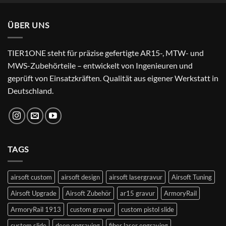
war:
ist:
24,99 €
22,99 €.
ÜBER UNS
TIER1ONE steht für präzise gefertigte AR15-, MTW- und
MWS-Zubehörteile – entwickelt von Ingenieuren und
geprüft von Einsatzkräften. Qualität aus eigener Werkstatt in
Deutschland.
TAGS
airsoft custom
airsoft design
airsoft lasergravur
Airsoft Tuning
Airsoft Upgrade
Airsoft Zubehör
ar15 gravur
ArmoryRail
ArmoryRail 1913
custom gravur
custom pistol slide
custom slide
deep engraving
fiber laser engraving