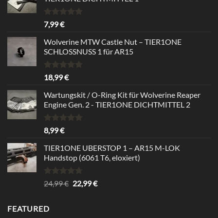
Bewertet
7,99
€
mit
5.00
von 5
Wolverine MTW Castle Nut – TIER1ONE
SCHLOSSNUSS 1 für AR15
Bewertet
18,99
€
mit
5.00
von 5
Wartungskit / O-Ring Kit für Wolverine Reaper
Engine Gen. 2 - TIER1ONE DICHTMITTEL 2
Bewertet
8,99
€
mit
5.00
von 5
TIER1ONE UBERSTOP 1 – AR15 M-LOK
Handstop (6061 T6, eloxiert)
Bewertet
Ursprünglicher
Aktueller
24,99
€
22,99
€
mit
4.67
Preis
Preis
von 5
war:
ist:
FEATURED
24,99 €
22,99 €.