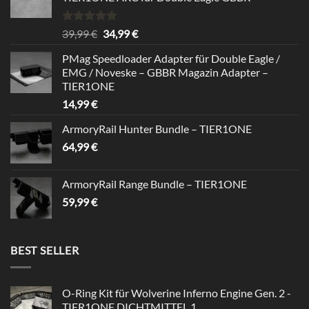
Bewertet
Ursprünglicher
Aktueller
39,99
€
34,99
€
mit
5.00
Preis
Preis
von 5
PMag Speedloader Adapter für Double Eagle /
war:
ist:
EMG / Noveske – GBBR Magazin Adapter –
39,99 €
34,99 €.
TIER1ONE
14,99
€
ArmoryRail Hunter Bundle – TIER1ONE
64,99
€
ArmoryRail Range Bundle – TIER1ONE
59,99
€
BEST SELLER
O-Ring Kit für Wolverine Inferno Engine Gen. 2 -
TIER1ONE DICHTMITTEL 1