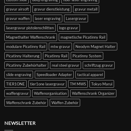
gravur airsoft
gravur dienstleistung
gravur metall
gravur waffen
laser engraving
Lasergravur
lasergravur pistolenschlitten
logo gravur
Magnethalter Waffenschrank
magnetische Picatinny Rail
modulare Picatinny Rail
mtw gravur
Neodym Magnet Halter
Picatinny Halterung
Picatinny Rail
Picatinny System
Picatinny Zubehörhalter
real steel gravur
schriftzug gravur
slide engraving
Speedloader Adapter
tactical apparel
TIER1ONE
tier1one lasergravur
TM MWS
Tokyo Marui
waffengravur
Waffenorganisation
Waffenschrank Organizer
Waffenschrank Zubehör
Waffen Zubehör
NEWSLETTER