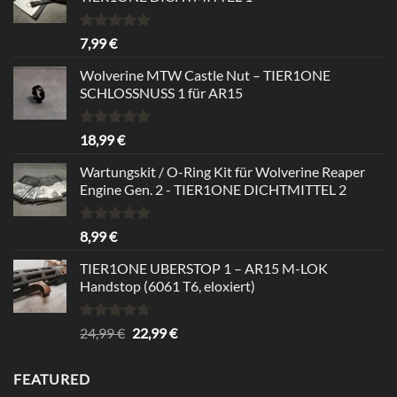
Rated
5.00
7,99
€
out of 5
Wolverine MTW Castle Nut – TIER1ONE
SCHLOSSNUSS 1 für AR15
Rated
5.00
18,99
€
out of 5
Wartungskit / O-Ring Kit für Wolverine Reaper
Engine Gen. 2 - TIER1ONE DICHTMITTEL 2
Rated
5.00
8,99
€
out of 5
TIER1ONE UBERSTOP 1 – AR15 M-LOK
Handstop (6061 T6, eloxiert)
Rated
4.67
Original
Current
24,99
€
22,99
€
out of 5
price
price
was:
is:
FEATURED
24,99 €.
22,99 €.