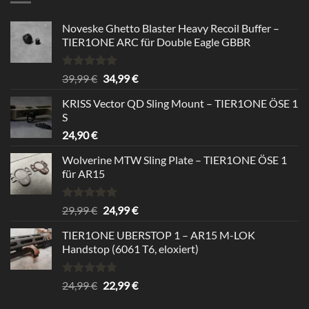
Noveske Ghetto Blaster Heavy Recoil Buffer –
TIER1ONE ARC für Double Eagle GBBR
Rated
5.00
Original
Current
39,99
€
34,99
€
out of 5
price
price
KRISS Vector QD Sling Mount – TIER1ONE ÖSE 1
was:
is:
S
39,99 €.
34,99 €.
24,90
€
Wolverine MTW Sling Plate – TIER1ONE ÖSE 1
für AR15
Rated
5.00
Original
Current
29,99
€
24,99
€
out of 5
price
price
TIER1ONE UBERSTOP 1 – AR15 M-LOK
was:
is:
Handstop (6061 T6, eloxiert)
29,99 €.
24,99 €.
Rated
4.67
Original
Current
24,99
€
22,99
€
out of 5
price
price