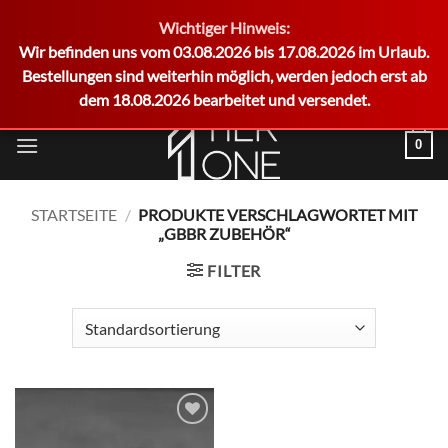
Wichtiger Hinweis:
German
Wir befinden uns vom 03.08.2026 bis 17.08.2026 im Urlaub.
Bestellungen sind weiterhin möglich, werden jedoch erst ab
dem 18.08.2026 bearbeitet und versendet.
Zum
0
Inhalt
springen
STARTSEITE
/
PRODUKTE VERSCHLAGWORTET MIT
„GBBR ZUBEHÖR“
FILTER
Add to