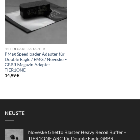
wishlist
SPEEDLOADER ADAPTER
PMag Speedloader Adapter für
Double Eagle / EMG / Noveske –
GBBR Magazin Adapter –
TIER1ONE
14,99
€
NEUSTE
Noveske Ghetto Blaster Heavy Recoil Buffer –
TIER1ONE ARC für Double Eagle GBBR