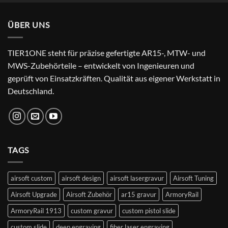
was:
is:
24,99 €.
22,99 €.
ÜBER UNS
TIER1ONE steht für präzise gefertigte AR15-, MTW- und
MWS-Zubehörteile – entwickelt von Ingenieuren und
geprüft von Einsatzkräften. Qualität aus eigener Werkstatt in
Deutschland.
TAGS
airsoft custom
airsoft design
airsoft lasergravur
Airsoft Tuning
Airsoft Upgrade
Airsoft Zubehör
ar15 gravur
ArmoryRail
ArmoryRail 1913
custom gravur
custom pistol slide
custom slide
deep engraving
fiber laser engraving