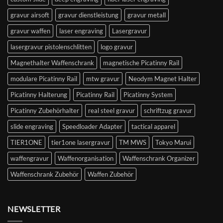
gravur airsoft
gravur dienstleistung
gravur metall
gravur waffen
laser engraving
Lasergravur
lasergravur pistolenschlitten
logo gravur
Magnethalter Waffenschrank
magnetische Picatinny Rail
modulare Picatinny Rail
mtw gravur
Neodym Magnet Halter
Picatinny Halterung
Picatinny Rail
Picatinny System
Picatinny Zubehörhalter
real steel gravur
schriftzug gravur
slide engraving
Speedloader Adapter
tactical apparel
TIER1ONE
tier1one lasergravur
TM MWS
Tokyo Marui
waffengravur
Waffenorganisation
Waffenschrank Organizer
Waffenschrank Zubehör
Waffen Zubehör
NEWSLETTER