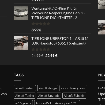
mit
5.00
von 5
Wartungskit / O-Ring Kit für
Wolverine Reaper Engine Gen. 2 -
TIER1ONE DICHTMITTEL 2
Bewertet
8,99
€
mit
5.00
von 5
TIER1ONE UBERSTOP 1 – AR15 M-
LOK Handstop (6061 T6, eloxiert)
Bewertet
Ursprünglicher
Aktueller
24,99
€
22,99
€
mit
4.67
Preis
Preis
von 5
war:
ist:
24,99 €
22,99 €.
TAGS
NE
-,
Blei
airsoft custom
airsoft design
airsoft lasergravur
 von
Upd
Airsoft Tuning
Airsoft Upgrade
Airsoft Zubehör
.
TIER
ar15 gravur
ArmoryRail
ArmoryRail 1913