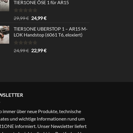
TIER1ONE ÖSE 1 für AR15
Bewertet
Ursprünglicher
Aktueller
29,99
€
24,99
€
mit
5.00
Preis
Preis
von 5
TIER1ONE UBERSTOP 1 – AR15 M-
war:
ist:
LOK Handstop (6061 T6, eloxiert)
29,99 €
24,99 €.
Bewertet
Ursprünglicher
Aktueller
24,99
€
22,99
€
mit
4.67
Preis
Preis
von 5
war:
ist:
24,99 €
22,99 €.
WSLETTER
b immer über neue Produkte, technische
ates und wichtige Informationen rund um
1ONE informiert. Unser Newsletter liefert