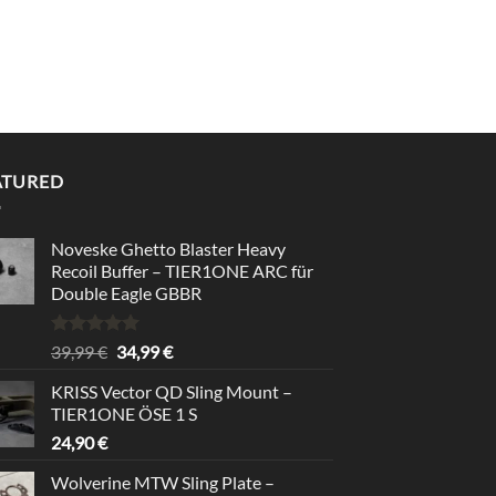
ATURED
Noveske Ghetto Blaster Heavy
Recoil Buffer – TIER1ONE ARC für
Double Eagle GBBR
Bewertet
Ursprünglicher
Aktueller
39,99
€
34,99
€
mit
5.00
Preis
Preis
von 5
KRISS Vector QD Sling Mount –
war:
ist:
TIER1ONE ÖSE 1 S
39,99 €
34,99 €.
24,90
€
Wolverine MTW Sling Plate –