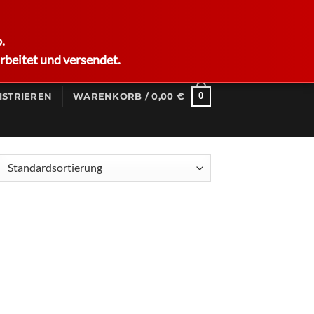
German
.
rbeitet und versendet.
0
ISTRIEREN
WARENKORB /
0,00
€