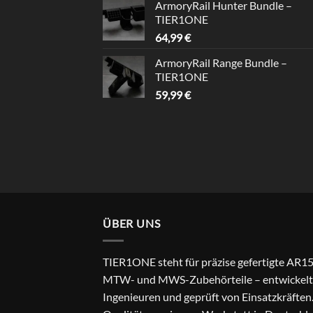
ArmoryRail Hunter Bundle –
TIER1ONE
64,99
€
ArmoryRail Range Bundle –
TIER1ONE
59,99
€
ÜBER UNS
TIER1ONE steht für präzise gefertigte AR15
MTW- und MWS-Zubehörteile – entwickelt
Ingenieuren und geprüft von Einsatzkräften