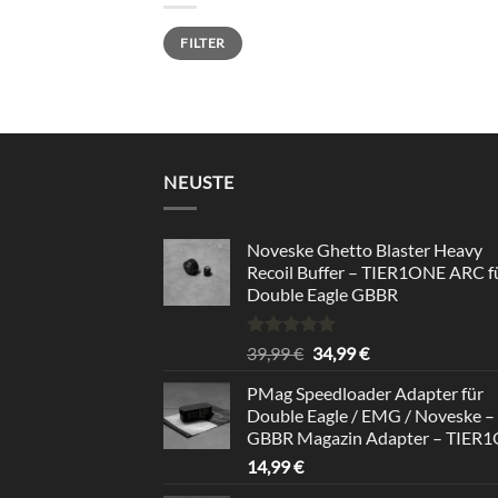
Min.
Max.
FILTER
Preis
Preis
NEUSTE
Noveske Ghetto Blaster Heavy
Recoil Buffer – TIER1ONE ARC f
Double Eagle GBBR
Bewertet
Ursprünglicher
Aktueller
39,99
€
34,99
€
mit
5.00
Preis
Preis
von 5
PMag Speedloader Adapter für
war:
ist:
Double Eagle / EMG / Noveske –
39,99 €
34,99 €.
GBBR Magazin Adapter – TIER
14,99
€