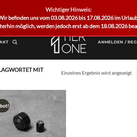
Wichtiger Hinweis:
Wir befinden uns vom 03.08.2026 bis 17.08.2026 im Urlaub
terhin möglich, werden jedoch erst ab dem 18.08.2026 bea
AKT
ANMELDEN / REG
LAGWORTET MIT
Einzelnes Ergebnis wird angezeigt
bot!
Add to
wishlist