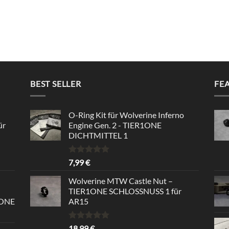
BEST SELLER
FE
O-Ring Kit für Wolverine Inferno
ür
Engine Gen. 2 - TIER1ONE
DICHTMITTEL 1
Bewertet
7,99
€
mit
5.00
von 5
Wolverine MTW Castle Nut –
TIER1ONE SCHLOSSNUSS 1 für
1ONE
AR15
Bewertet
18,99
€