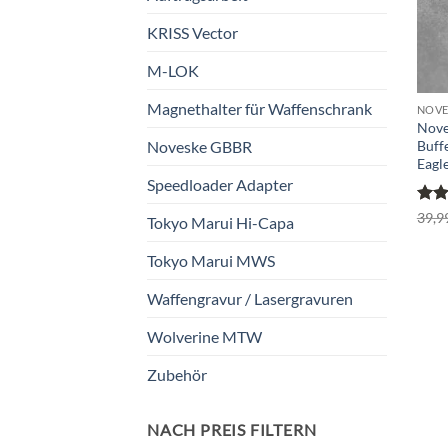
KRISS Vector
M-LOK
Magnethalter für Waffenschrank
NOVE
Nove
Buff
Noveske GBBR
Eagl
Speedloader Adapter
Bewe
39,9
Tokyo Marui Hi-Capa
mit
5
Tokyo Marui MWS
Waffengravur / Lasergravuren
Wolverine MTW
Zubehör
NACH PREIS FILTERN