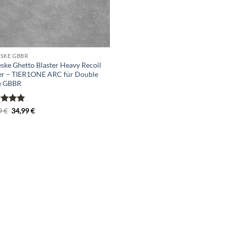
SKE GBBR
ske Ghetto Blaster Heavy Recoil
er – TIER1ONE ARC für Double
e GBBR
rtet
Ursprünglicher
Aktueller
9
€
34,99
€
Preis
Preis
5
von
war:
ist:
39,99 €
34,99 €.