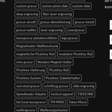
and.
dir 
custom gravur
custom pistol slide
custom slide
kom
deep engraving
fiber laser engraving
gravur airsoft
gravur dienstleistung
gravur metall
gravur waffen
laser engraving
Lasergravur
lasergravur pistolenschlitten
logo gravur
Magnethalter Waffenschrank
magnetische Picatinny Rail
modulare Picatinny Rail
mtw gravur
Neodym Magnet Halter
Picatinny Halterung
Picatinny Rail
Picatinny System
Picatinny Zubehörhalter
real steel gravur
schriftzug gravur
slide engraving
Speedloader Adapter
tactical apparel
TIER1ONE
tier1one lasergravur
TM MWS
Tokyo Marui
waffengravur
Waffenorganisation