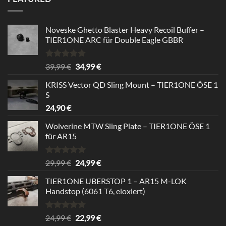
24,99 €
22,99 €.
Noveske Ghetto Blaster Heavy Recoil Buffer –
TIER1ONE ARC für Double Eagle GBBR
Bewertet
Ursprünglicher
Aktueller
39,99
€
34,99
€
mit
5.00
Preis
Preis
von 5
KRISS Vector QD Sling Mount – TIER1ONE ÖSE 1
war:
ist:
S
39,99 €
34,99 €.
24,90
€
Wolverine MTW Sling Plate – TIER1ONE ÖSE 1
für AR15
Bewertet
Ursprünglicher
Aktueller
29,99
€
24,99
€
mit
5.00
Preis
Preis
von 5
TIER1ONE UBERSTOP 1 – AR15 M-LOK
war:
ist:
Handstop (6061 T6, eloxiert)
29,99 €
24,99 €.
Bewertet
Ursprünglicher
Aktueller
24,99
€
22,99
€
mit
4.67