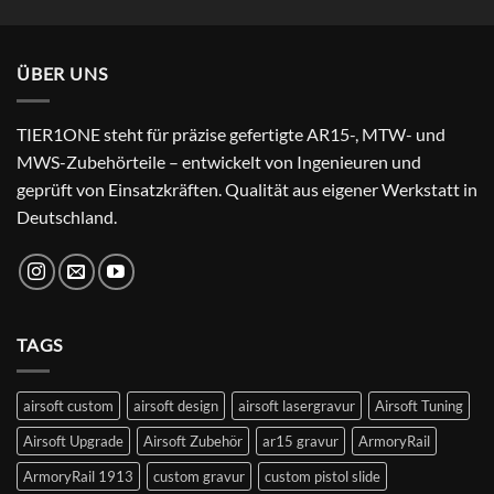
Preis
Preis
von 5
war:
ist:
24,99 €
22,99 €.
ÜBER UNS
TIER1ONE steht für präzise gefertigte AR15-, MTW- und
MWS-Zubehörteile – entwickelt von Ingenieuren und
geprüft von Einsatzkräften. Qualität aus eigener Werkstatt in
Deutschland.
TAGS
airsoft custom
airsoft design
airsoft lasergravur
Airsoft Tuning
Airsoft Upgrade
Airsoft Zubehör
ar15 gravur
ArmoryRail
ArmoryRail 1913
custom gravur
custom pistol slide