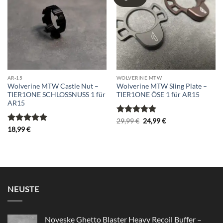
wishlist
wishlist
AR-15
WOLVERINE MTW
Wolverine MTW Castle Nut –
Wolverine MTW Sling Plate –
TIER1ONE SCHLOSSNUSS 1 für
TIER1ONE ÖSE 1 für AR15
AR15
Bewertet
Ursprünglicher
Aktueller
29,99
€
24,99
€
Preis
Preis
mit
5
von
Bewertet
18,99
€
war:
ist:
5
mit
5
von
29,99 €
24,99 €.
5
NEUSTE
Noveske Ghetto Blaster Heavy Recoil Buffer –