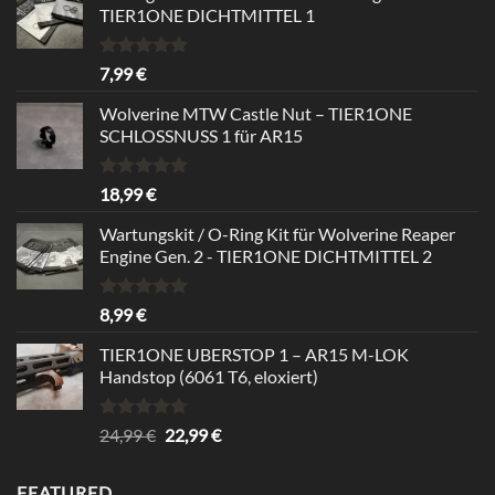
TIER1ONE DICHTMITTEL 1
Bewertet
7,99
€
mit
5.00
von 5
Wolverine MTW Castle Nut – TIER1ONE
SCHLOSSNUSS 1 für AR15
Bewertet
18,99
€
mit
5.00
von 5
Wartungskit / O-Ring Kit für Wolverine Reaper
Engine Gen. 2 - TIER1ONE DICHTMITTEL 2
Bewertet
8,99
€
mit
5.00
von 5
TIER1ONE UBERSTOP 1 – AR15 M-LOK
Handstop (6061 T6, eloxiert)
Bewertet
Ursprünglicher
Aktueller
24,99
€
22,99
€
mit
4.67
Preis
Preis
von 5
war:
ist:
FEATURED