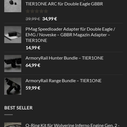
TIER1ONE ARC für Double Eagle GBBR
Bewertet
Ursprünglicher
Aktueller
39,99
€
34,99
€
mit
5.00
Preis
Preis
von 5
PMag Speedloader Adapter für Double Eagle /
war:
ist:
EMG / Noveske – GBBR Magazin Adapter –
39,99 €
34,99 €.
TIER1ONE
14,99
€
ArmoryRail Hunter Bundle – TIER1ONE
64,99
€
ArmoryRail Range Bundle – TIER1ONE
59,99
€
BEST SELLER
O-Ring Kit für Wolverine Inferno Engine Gen. 2 -