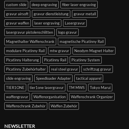
custom slide
deep engraving
fiber laser engraving
gravur airsoft
gravur dienstleistung
gravur metall
gravur waffen
laser engraving
Lasergravur
lasergravur pistolenschlitten
logo gravur
Magnethalter Waffenschrank
magnetische Picatinny Rail
modulare Picatinny Rail
mtw gravur
Neodym Magnet Halter
Picatinny Halterung
Picatinny Rail
Picatinny System
Picatinny Zubehörhalter
real steel gravur
schriftzug gravur
slide engraving
Speedloader Adapter
tactical apparel
TIER1ONE
tier1one lasergravur
TM MWS
Tokyo Marui
waffengravur
Waffenorganisation
Waffenschrank Organizer
Waffenschrank Zubehör
Waffen Zubehör
NEWSLETTER