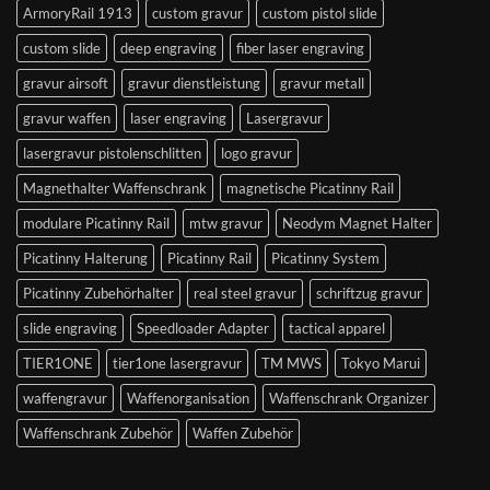
ArmoryRail 1913
custom gravur
custom pistol slide
custom slide
deep engraving
fiber laser engraving
gravur airsoft
gravur dienstleistung
gravur metall
gravur waffen
laser engraving
Lasergravur
lasergravur pistolenschlitten
logo gravur
Magnethalter Waffenschrank
magnetische Picatinny Rail
modulare Picatinny Rail
mtw gravur
Neodym Magnet Halter
Picatinny Halterung
Picatinny Rail
Picatinny System
Picatinny Zubehörhalter
real steel gravur
schriftzug gravur
slide engraving
Speedloader Adapter
tactical apparel
TIER1ONE
tier1one lasergravur
TM MWS
Tokyo Marui
waffengravur
Waffenorganisation
Waffenschrank Organizer
Waffenschrank Zubehör
Waffen Zubehör