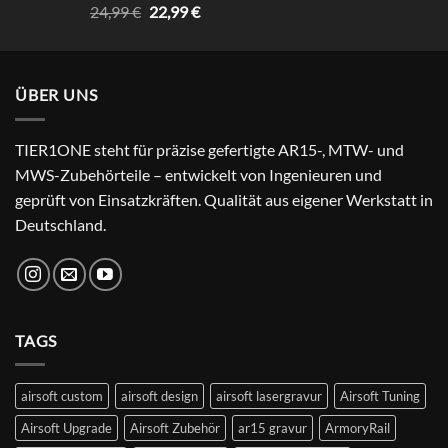
Rated
4.67
Original
Current
24,99
€
22,99
€
out of 5
price
price
was:
is:
24,99 €.
22,99 €.
ÜBER UNS
TIER1ONE steht für präzise gefertigte AR15-, MTW- und
MWS-Zubehörteile – entwickelt von Ingenieuren und
geprüft von Einsatzkräften. Qualität aus eigener Werkstatt in
Deutschland.
TAGS
airsoft custom
airsoft design
airsoft lasergravur
Airsoft Tuning
Airsoft Upgrade
Airsoft Zubehör
ar15 gravur
ArmoryRail