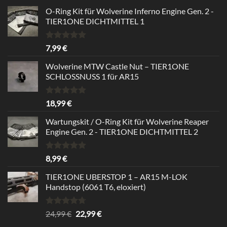
O-Ring Kit für Wolverine Inferno Engine Gen. 2 -
TIER1ONE DICHTMITTEL 1
Rated
5.00
7,99
€
out of 5
Wolverine MTW Castle Nut – TIER1ONE
SCHLOSSNUSS 1 für AR15
Rated
5.00
18,99
€
out of 5
Wartungskit / O-Ring Kit für Wolverine Reaper
Engine Gen. 2 - TIER1ONE DICHTMITTEL 2
Rated
5.00
8,99
€
out of 5
TIER1ONE UBERSTOP 1 – AR15 M-LOK
Handstop (6061 T6, eloxiert)
Rated
4.67
Original
Current
24,99
€
22,99
€
out of 5
price
price