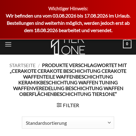
Wichtiger Hinweis:
German
Wir befinden uns vom 03.08.2026 bis 17.08.2026 im Urlaub.
Bestellungen sind weiterhin möglich, werden jedoch erst ab
dem 18.08.2026 bearbeitet und versendet.
Zum
0
Inhalt
springen
STARTSEITE
/
PRODUKTE VERSCHLAGWORTET MIT
„CERAKOTE CERAKOTE BESCHICHTUNG CERAKOTE
WAFFENTEILE WAFFENBESCHICHTUNG
KERAMIKBESCHICHTUNG WAFFEN TUNING
WAFFENVEREDELUNG BESCHICHTUNG WAFFEN
OBERFLÄCHENBESCHICHTUNG TIER1ONE“
FILTER