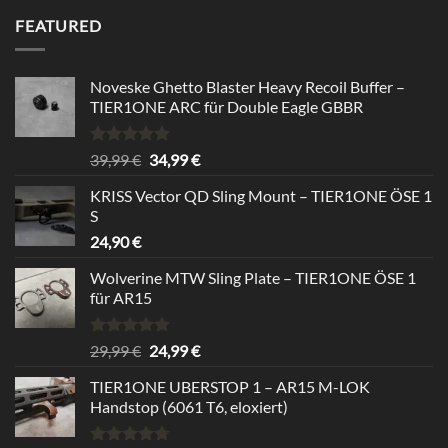
was:
is:
FEATURED
24,99 €.
22,99 €.
Noveske Ghetto Blaster Heavy Recoil Buffer –
TIER1ONE ARC für Double Eagle GBBR
Rated
5.00
Original
Current
39,99
€
34,99
€
out of 5
price
price
KRISS Vector QD Sling Mount – TIER1ONE ÖSE 1
was:
is:
S
39,99 €.
34,99 €.
24,90
€
Wolverine MTW Sling Plate – TIER1ONE ÖSE 1
für AR15
Rated
5.00
Original
Current
29,99
€
24,99
€
out of 5
price
price
TIER1ONE UBERSTOP 1 – AR15 M-LOK
was:
is:
Handstop (6061 T6, eloxiert)
29,99 €.
24,99 €.