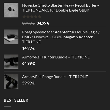
Noveske Ghetto Blaster Heavy Recoil Buffer –
TIER1ONE ARC für Double Eagle GBBR
Rated
5.00
Original
Current
39,99
€
34,99
€
out of 5
price
price
PMag Speedloader Adapter für Double Eagle /
was:
is:
EMG / Noveske – GBBR Magazin Adapter –
39,99 €.
34,99 €.
TIER1ONE
14,99
€
ArmoryRail Hunter Bundle – TIER1ONE
64,99
€
ArmoryRail Range Bundle – TIER1ONE
59,99
€
BEST SELLER