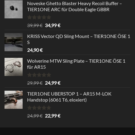
Noveske Ghetto Blaster Heavy Recoil Buffer –
TIER1ONE ARC für Double Eagle GBBR
Rated
5.00
Original
Current
39,99
€
34,99
€
out of 5
price
price
KRISS Vector QD Sling Mount – TIER1ONE ÖSE 1
was:
is:
S
39,99 €.
34,99 €.
24,90
€
Wolverine MTW Sling Plate – TIER1ONE ÖSE 1
für AR15
Rated
5.00
Original
Current
29,99
€
24,99
€
out of 5
price
price
TIER1ONE UBERSTOP 1 – AR15 M-LOK
was:
is:
Handstop (6061 T6, eloxiert)
29,99 €.
24,99 €.
Rated
4.67
Original
Current
24,99
€
22,99
€
out of 5
price
price
was:
is:
24,99 €.
22,99 €.