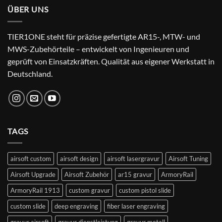
ÜBER UNS
TIER1ONE steht für präzise gefertigte AR15-, MTW- und
MWS-Zubehörteile – entwickelt von Ingenieuren und
geprüft von Einsatzkräften. Qualität aus eigener Werkstatt in
Deutschland.
TAGS
airsoft custom
airsoft design
airsoft lasergravur
Airsoft Tuning
Airsoft Upgrade
Airsoft Zubehör
ar15 gravur
ArmoryRail
ArmoryRail 1913
custom gravur
custom pistol slide
custom slide
deep engraving
fiber laser engraving