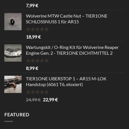
Rated
5.00
7,99
€
out of 5
Wolverine MTW Castle Nut – TIER1ONE
SCHLOSSNUSS 1 für AR15
Rated
5.00
18,99
€
out of 5
Wartungskit / O-Ring Kit für Wolverine Reaper
Engine Gen. 2 - TIER1ONE DICHTMITTEL 2
Rated
5.00
8,99
€
out of 5
TIER1ONE UBERSTOP 1 – AR15 M-LOK
Handstop (6061 T6, eloxiert)
Rated
4.67
Original
Current
24,99
€
22,99
€
out of 5
price
price
was:
is:
FEATURED
24,99 €.
22,99 €.