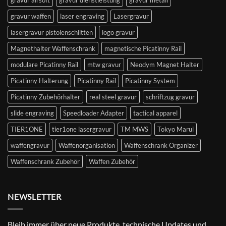
gravur airsoft
gravur dienstleistung
gravur metall
gravur waffen
laser engraving
Lasergravur
lasergravur pistolenschlitten
logo gravur
Magnethalter Waffenschrank
magnetische Picatinny Rail
modulare Picatinny Rail
mtw gravur
Neodym Magnet Halter
Picatinny Halterung
Picatinny Rail
Picatinny System
Picatinny Zubehörhalter
real steel gravur
schriftzug gravur
slide engraving
Speedloader Adapter
tactical apparel
TIER1ONE
tier1one lasergravur
TM MWS
Tokyo Marui
waffengravur
Waffenorganisation
Waffenschrank Organizer
Waffenschrank Zubehör
Waffen Zubehör
NEWSLETTER
Bleib immer über neue Produkte, technische Updates und