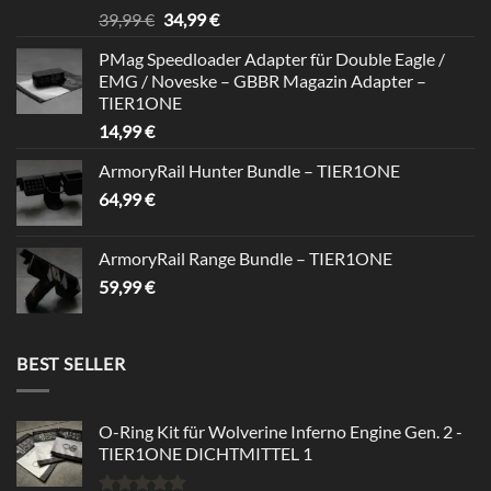
Rated
5.00
Original
Current
39,99
€
34,99
€
out of 5
price
price
PMag Speedloader Adapter für Double Eagle /
was:
is:
EMG / Noveske – GBBR Magazin Adapter –
39,99 €.
34,99 €.
TIER1ONE
14,99
€
ArmoryRail Hunter Bundle – TIER1ONE
64,99
€
ArmoryRail Range Bundle – TIER1ONE
59,99
€
BEST SELLER
O-Ring Kit für Wolverine Inferno Engine Gen. 2 -
TIER1ONE DICHTMITTEL 1