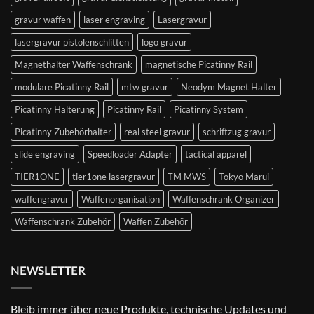
gravur waffen
laser engraving
Lasergravur
lasergravur pistolenschlitten
logo gravur
Magnethalter Waffenschrank
magnetische Picatinny Rail
modulare Picatinny Rail
mtw gravur
Neodym Magnet Halter
Picatinny Halterung
Picatinny Rail
Picatinny System
Picatinny Zubehörhalter
real steel gravur
schriftzug gravur
slide engraving
Speedloader Adapter
tactical apparel
TIER1ONE
tier1one lasergravur
TM MWS
Tokyo Marui
waffengravur
Waffenorganisation
Waffenschrank Organizer
Waffenschrank Zubehör
Waffen Zubehör
NEWSLETTER
Bleib immer über neue Produkte, technische Updates und