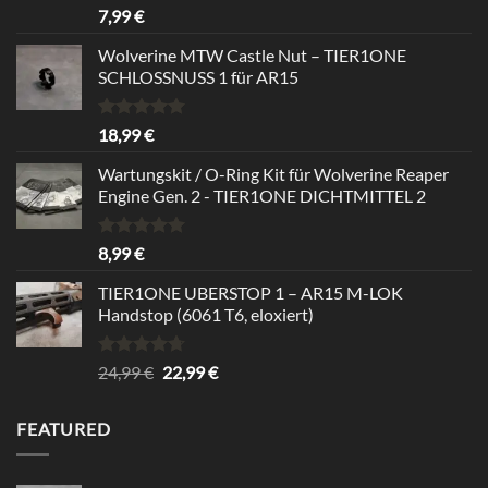
Bewertet
7,99
€
mit
5.00
von 5
Wolverine MTW Castle Nut – TIER1ONE
SCHLOSSNUSS 1 für AR15
Bewertet
18,99
€
mit
5.00
von 5
Wartungskit / O-Ring Kit für Wolverine Reaper
Engine Gen. 2 - TIER1ONE DICHTMITTEL 2
Bewertet
8,99
€
mit
5.00
von 5
TIER1ONE UBERSTOP 1 – AR15 M-LOK
Handstop (6061 T6, eloxiert)
Bewertet
Ursprünglicher
Aktueller
24,99
€
22,99
€
mit
4.67
Preis
Preis
von 5
war:
ist:
FEATURED
24,99 €
22,99 €.