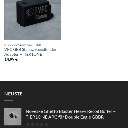
wishlist
SPEEDLOADER ADAPTER
VFC GBB Stanag Speedloader
Adapter – TIER1ONE
14,99
€
NEUSTE
Noveske Ghetto Blaster Heavy Recoil Buffer –
TIER1ONE ARC für Double Eagle GBBR