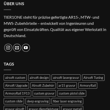
ÜBER UNS
TIER1ONE steht für präzise gefertigte AR15-, MTW- und
MWS-Zubehörteile – entwickelt von Ingenieuren und
geprüft von Einsatzkräften. Qualität aus eigener Werkstatt in
Deutschland.
TAGS
airsoft custom
airsoft design
airsoft lasergravur
Airsoft Tuning
Airsoft Upgrade
Airsoft Zubehör
ar15 gravur
ArmoryRail
ArmoryRail 1913
custom gravur
custom pistol slide
custom slide
deep engraving
fiber laser engraving
gravur airsoft
gravur dienstleistung
gravur metall