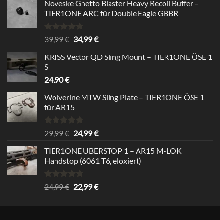
Noveske Ghetto Blaster Heavy Recoil Buffer –
TIER1ONE ARC für Double Eagle GBBR
Bewertet
Ursprünglicher
Aktueller
39,99
€
34,99
€
mit
5.00
Preis
Preis
von 5
KRISS Vector QD Sling Mount – TIER1ONE ÖSE 1
war:
ist:
S
39,99 €
34,99 €.
24,90
€
Wolverine MTW Sling Plate – TIER1ONE ÖSE 1
für AR15
Bewertet
Ursprünglicher
Aktueller
29,99
€
24,99
€
mit
5.00
Preis
Preis
von 5
TIER1ONE UBERSTOP 1 – AR15 M-LOK
war:
ist:
Handstop (6061 T6, eloxiert)
29,99 €
24,99 €.
Bewertet
Ursprünglicher
Aktueller
24,99
€
22,99
€
mit
4.67
Preis
Preis
von 5
war:
ist:
24,99 €
22,99 €.