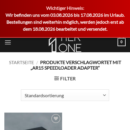
Wichtiger Hinweis:
German
Wir befinden uns vom 03.08.2026 bis 17.08.2026 im Urlaub.
Bestellungen sind weiterhin möglich, werden jedoch erst ab
dem 18.08.2026 bearbeitet und versendet.
Zum
0
Inhalt
springen
STARTSEITE
/
PRODUKTE VERSCHLAGWORTET MIT
„AR15 SPEEDLOADER ADAPTER“
FILTER
Add to