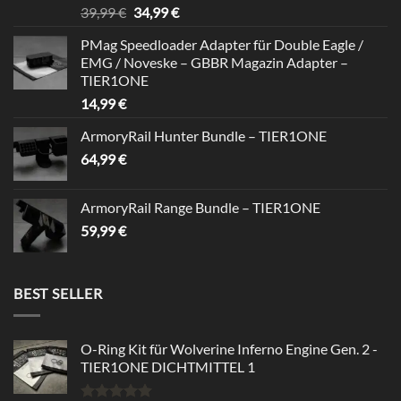
Bewertet
Ursprünglicher
Aktueller
39,99
€
34,99
€
mit
5.00
Preis
Preis
von 5
PMag Speedloader Adapter für Double Eagle /
war:
ist:
EMG / Noveske – GBBR Magazin Adapter –
39,99 €
34,99 €.
TIER1ONE
14,99
€
ArmoryRail Hunter Bundle – TIER1ONE
64,99
€
ArmoryRail Range Bundle – TIER1ONE
59,99
€
BEST SELLER
O-Ring Kit für Wolverine Inferno Engine Gen. 2 -
TIER1ONE DICHTMITTEL 1