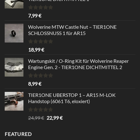
Rated
5.00
7,99
€
out of 5
Wolverine MTW Castle Nut – TIER1ONE
SCHLOSSNUSS 1 für AR15
Rated
5.00
18,99
€
out of 5
Wartungskit / O-Ring Kit für Wolverine Reaper
Engine Gen. 2 - TIER1ONE DICHTMITTEL 2
Rated
5.00
8,99
€
out of 5
TIER1ONE UBERSTOP 1 – AR15 M-LOK
Handstop (6061 T6, eloxiert)
Rated
4.67
Original
Current
24,99
€
22,99
€
out of 5
price
price
was:
is:
FEATURED
24,99 €.
22,99 €.