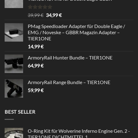
Rated
5.00
Original
Current
39,99
€
34,99
€
out of 5
price
price
PMag Speedloader Adapter für Double Eagle /
was:
is:
EMG / Noveske – GBBR Magazin Adapter –
39,99 €.
34,99 €.
TIER1ONE
14,99
€
ArmoryRail Hunter Bundle – TIER1ONE
64,99
€
ArmoryRail Range Bundle – TIER1ONE
59,99
€
BEST SELLER
O-Ring Kit für Wolverine Inferno Engine Gen. 2 -
TIER1ONE DICHTMITTEL 1