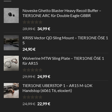
Noveske Ghetto Blaster Heavy Recoil Buffer –
TIER1ONE ARC für Double Eagle GBBR
Rated
5.00
Original
Current
39,99
€
34,99
€
out of 5
price
price
KRISS Vector QD Sling Mount – TIER1ONE ÖSE 1
was:
is:
S
39,99 €.
34,99 €.
24,90
€
Wolverine MTW Sling Plate – TIER1ONE ÖSE 1
für AR15
Rated
5.00
Original
Current
29,99
€
24,99
€
out of 5
price
price
TIER1ONE UBERSTOP 1 – AR15 M-LOK
was:
is:
Handstop (6061 T6, eloxiert)
29,99 €.
24,99 €.
Rated
4.67
Original
Current
24,99
€
22,99
€
out of 5
price
price