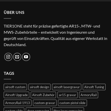
was:
is:
24,99 €.
22,99 €.
ÜBER UNS
TIER1ONE steht für präzise gefertigte AR15-, MTW- und
MWS-Zubehörteile – entwickelt von Ingenieuren und
geprüft von Einsatzkräften. Qualität aus eigener Werkstatt in
Deutschland.
TAGS
airsoft custom
airsoft design
airsoft lasergravur
Airsoft Tuning
Airsoft Upgrade
Airsoft Zubehör
ar15 gravur
ArmoryRail
ArmoryRail 1913
custom gravur
custom pistol slide
custom slide
deep engraving
fiber laser engraving