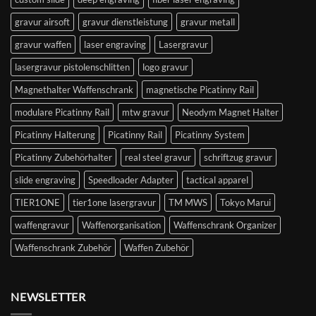
gravur airsoft
gravur dienstleistung
gravur metall
gravur waffen
laser engraving
Lasergravur
lasergravur pistolenschlitten
logo gravur
Magnethalter Waffenschrank
magnetische Picatinny Rail
modulare Picatinny Rail
mtw gravur
Neodym Magnet Halter
Picatinny Halterung
Picatinny Rail
Picatinny System
Picatinny Zubehörhalter
real steel gravur
schriftzug gravur
slide engraving
Speedloader Adapter
tactical apparel
TIER1ONE
tier1one lasergravur
TM MWS
Tokyo Marui
waffengravur
Waffenorganisation
Waffenschrank Organizer
Waffenschrank Zubehör
Waffen Zubehör
NEWSLETTER