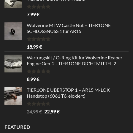
Rated
5.00
7,99
€
out of 5
Wolverine MTW Castle Nut – TIER1ONE
SCHLOSSNUSS 1 für AR15
Rated
5.00
18,99
€
out of 5
Wartungskit / O-Ring Kit für Wolverine Reaper
Engine Gen. 2 - TIER1ONE DICHTMITTEL 2
Rated
5.00
8,99
€
out of 5
TIER1ONE UBERSTOP 1 – AR15 M-LOK
Handstop (6061 T6, eloxiert)
Rated
4.67
Original
Current
24,99
€
22,99
€
out of 5
price
price
was:
is:
FEATURED
24,99 €.
22,99 €.