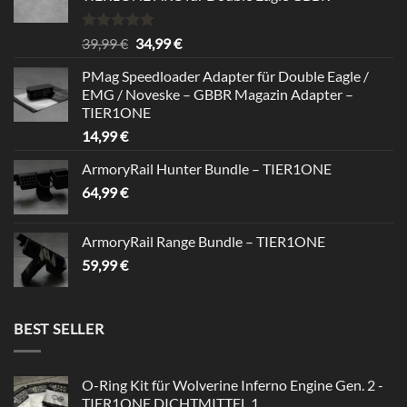
Rated
5.00
Original
Current
39,99
€
34,99
€
out of 5
price
price
PMag Speedloader Adapter für Double Eagle /
was:
is:
EMG / Noveske – GBBR Magazin Adapter –
39,99 €.
34,99 €.
TIER1ONE
14,99
€
ArmoryRail Hunter Bundle – TIER1ONE
64,99
€
ArmoryRail Range Bundle – TIER1ONE
59,99
€
BEST SELLER
O-Ring Kit für Wolverine Inferno Engine Gen. 2 -
TIER1ONE DICHTMITTEL 1