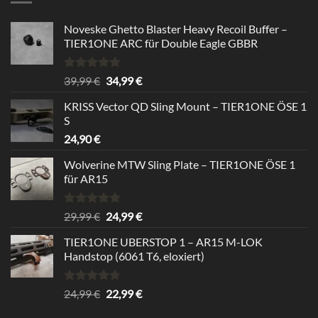
Noveske Ghetto Blaster Heavy Recoil Buffer –
TIER1ONE ARC für Double Eagle GBBR
Rated
5.00
Original
Current
39,99
€
34,99
€
out of 5
price
price
KRISS Vector QD Sling Mount – TIER1ONE ÖSE 1
was:
is:
S
39,99 €.
34,99 €.
24,90
€
Wolverine MTW Sling Plate – TIER1ONE ÖSE 1
für AR15
Rated
5.00
Original
Current
29,99
€
24,99
€
out of 5
price
price
TIER1ONE UBERSTOP 1 – AR15 M-LOK
was:
is:
Handstop (6061 T6, eloxiert)
29,99 €.
24,99 €.
Rated
4.67
Original
Current
24,99
€
22,99
€
out of 5
price
price