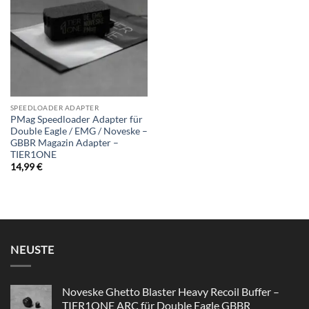
wishlist
SPEEDLOADER ADAPTER
PMag Speedloader Adapter für
Double Eagle / EMG / Noveske –
GBBR Magazin Adapter –
TIER1ONE
14,99
€
NEUSTE
Noveske Ghetto Blaster Heavy Recoil Buffer –
TIER1ONE ARC für Double Eagle GBBR