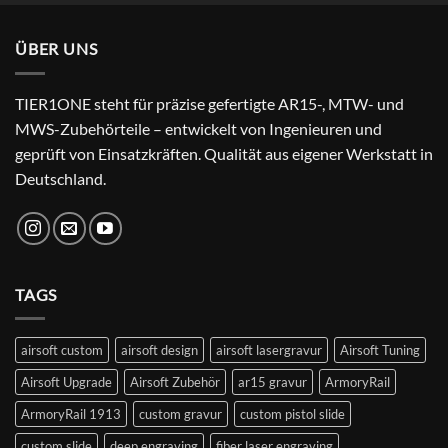
was:
is:
24,99 €.
22,99 €.
ÜBER UNS
TIER1ONE steht für präzise gefertigte AR15-, MTW- und
MWS-Zubehörteile – entwickelt von Ingenieuren und
geprüft von Einsatzkräften. Qualität aus eigener Werkstatt in
Deutschland.
TAGS
airsoft custom
airsoft design
airsoft lasergravur
Airsoft Tuning
Airsoft Upgrade
Airsoft Zubehör
ar15 gravur
ArmoryRail
ArmoryRail 1913
custom gravur
custom pistol slide
custom slide
deep engraving
fiber laser engraving