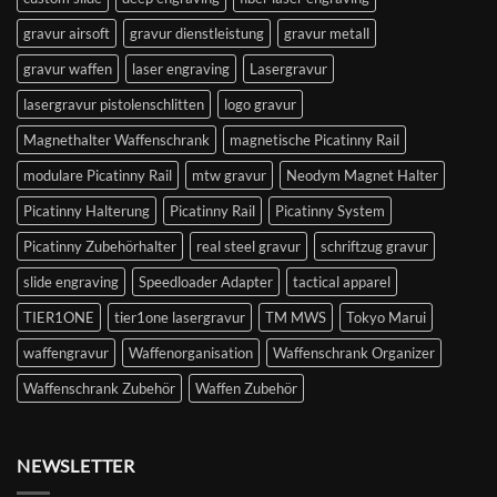
gravur airsoft
gravur dienstleistung
gravur metall
gravur waffen
laser engraving
Lasergravur
lasergravur pistolenschlitten
logo gravur
Magnethalter Waffenschrank
magnetische Picatinny Rail
modulare Picatinny Rail
mtw gravur
Neodym Magnet Halter
Picatinny Halterung
Picatinny Rail
Picatinny System
Picatinny Zubehörhalter
real steel gravur
schriftzug gravur
slide engraving
Speedloader Adapter
tactical apparel
TIER1ONE
tier1one lasergravur
TM MWS
Tokyo Marui
waffengravur
Waffenorganisation
Waffenschrank Organizer
Waffenschrank Zubehör
Waffen Zubehör
NEWSLETTER