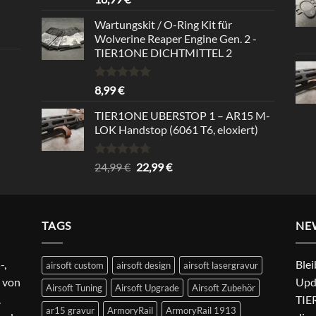
mit
5.00
von 5
Wartungskit / O-Ring Kit für
Wolverine Reaper Engine Gen. 2 -
TIER1ONE DICHTMITTEL 2
Bewertet
8,99
€
mit
5.00
von 5
TIER1ONE UBERSTOP 1 – AR15 M-
LOK Handstop (6061 T6, eloxiert)
Bewertet
Ursprünglicher
Aktueller
24,99
€
22,99
€
mit
4.67
Preis
Preis
von 5
war:
ist:
24,99 €
22,99 €.
TAGS
NE
-,
Blei
airsoft custom
airsoft design
airsoft lasergravur
 von
Upd
Airsoft Tuning
Airsoft Upgrade
Airsoft Zubehör
.
TIER
ar15 gravur
ArmoryRail
ArmoryRail 1913