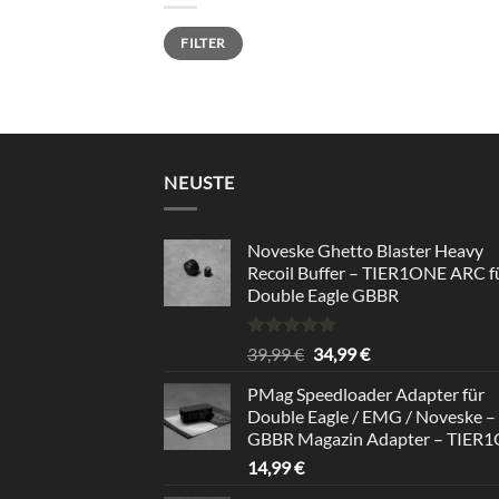
Min.
Max.
FILTER
Preis
Preis
NEUSTE
Noveske Ghetto Blaster Heavy
Recoil Buffer – TIER1ONE ARC f
Double Eagle GBBR
Bewertet
Ursprünglicher
Aktueller
39,99
€
34,99
€
mit
5.00
Preis
Preis
von 5
PMag Speedloader Adapter für
war:
ist:
Double Eagle / EMG / Noveske –
39,99 €
34,99 €.
GBBR Magazin Adapter – TIER
14,99
€