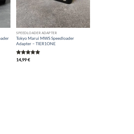
SPEEDLOADER ADAPTER
oader
Tokyo Marui MWS Speedloader
Adapter – TIER1ONE
Bewertet
14,99
€
mit
5
von
5