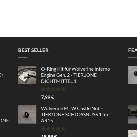
BEST SELLER
FE
O-Ring Kit für Wolverine Inferno
ür
Engine Gen. 2 - TIER1ONE
DICHTMITTEL 1
Bewertet
7,99
€
mit
5.00
von 5
Wolverine MTW Castle Nut –
TIER1ONE SCHLOSSNUSS 1 für
1ONE
AR15
Bewertet
18,99
€