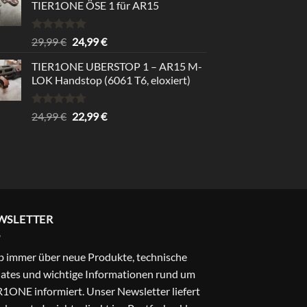
TIER1ONE ÖSE 1 für AR15
Bewertet
Ursprünglicher
Aktueller
29,99
€
24,99
€
mit
5.00
Preis
Preis
von 5
TIER1ONE UBERSTOP 1 – AR15 M-
war:
ist:
LOK Handstop (6061 T6, eloxiert)
29,99 €
24,99 €.
Bewertet
Ursprünglicher
Aktueller
24,99
€
22,99
€
mit
4.67
Preis
Preis
von 5
war:
ist:
24,99 €
22,99 €.
WSLETTER
b immer über neue Produkte, technische
ates und wichtige Informationen rund um
1ONE informiert. Unser Newsletter liefert