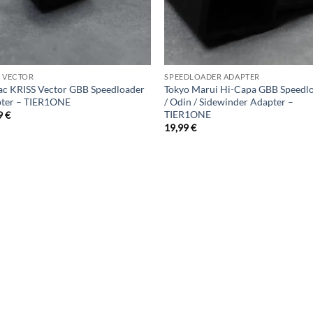
S VECTOR
SPEEDLOADER ADAPTER
ac KRISS Vector GBB Speedloader
Tokyo Marui Hi-Capa GBB Speedl
ter – TIER1ONE
/ Odin / Sidewinder Adapter –
TIER1ONE
9
€
19,99
€