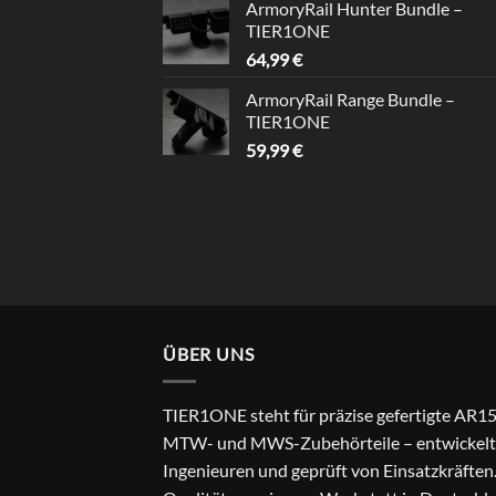
ArmoryRail Hunter Bundle –
TIER1ONE
64,99
€
ArmoryRail Range Bundle –
TIER1ONE
59,99
€
ÜBER UNS
TIER1ONE steht für präzise gefertigte AR15
MTW- und MWS-Zubehörteile – entwickelt
Ingenieuren und geprüft von Einsatzkräften