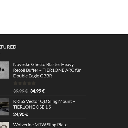
ATURED
Noveske Ghetto Blaster Heavy
Recoil Buffer – TIER1ONE ARC für
Double Eagle GBBR
Bewertet
Ursprünglicher
Aktueller
39,99
€
34,99
€
mit
5.00
Preis
Preis
von 5
KRISS Vector QD Sling Mount –
war:
ist:
TIER1ONE ÖSE 1 S
39,99 €
34,99 €.
24,90
€
Wolverine MTW Sling Plate –