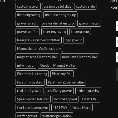
and.
dir 
custom gravur
custom pistol slide
custom slide
kom
deep engraving
fiber laser engraving
gravur airsoft
gravur dienstleistung
gravur metall
gravur waffen
laser engraving
Lasergravur
lasergravur pistolenschlitten
logo gravur
Magnethalter Waffenschrank
magnetische Picatinny Rail
modulare Picatinny Rail
mtw gravur
Neodym Magnet Halter
Picatinny Halterung
Picatinny Rail
Picatinny System
Picatinny Zubehörhalter
real steel gravur
schriftzug gravur
slide engraving
Speedloader Adapter
tactical apparel
TIER1ONE
tier1one lasergravur
TM MWS
Tokyo Marui
waffengravur
Waffenorganisation