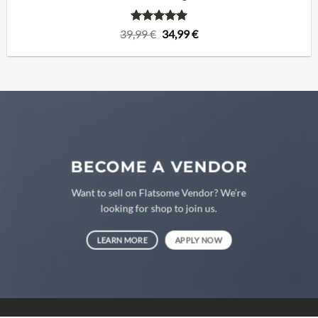
Bewertet
Ursprünglicher
Aktueller
39,99
€
34,99
€
mit
5
von
Preis
Preis
5
war:
ist:
39,99 €
34,99 €.
BECOME A VENDOR
Want to sell on Flatsome Vendor? We’re
looking for shop to join us.
LEARN MORE
APPLY NOW