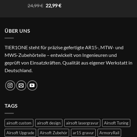
Rated
4.67
Original
Current
24,99
€
22,99
€
out of 5
price
price
was:
is:
24,99 €.
22,99 €.
ÜBER UNS
TIER1ONE steht für präzise gefertigte AR15-, MTW- und
MWS-Zubehörteile – entwickelt von Ingenieuren und
geprüft von Einsatzkräften. Qualität aus eigener Werkstatt in
Deutschland.
TAGS
airsoft custom
airsoft design
airsoft lasergravur
Airsoft Tuning
Airsoft Upgrade
Airsoft Zubehör
ar15 gravur
ArmoryRail