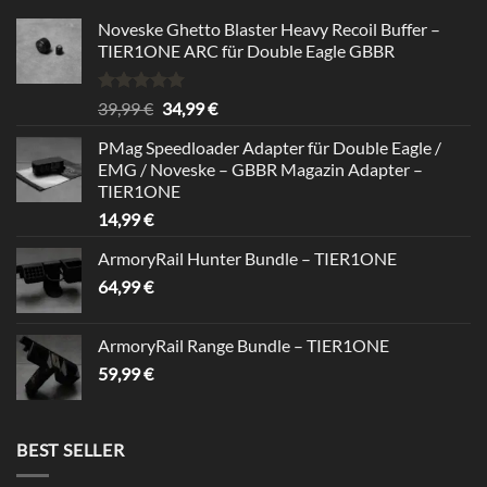
Noveske Ghetto Blaster Heavy Recoil Buffer –
TIER1ONE ARC für Double Eagle GBBR
Rated
5.00
Original
Current
39,99
€
34,99
€
out of 5
price
price
PMag Speedloader Adapter für Double Eagle /
was:
is:
EMG / Noveske – GBBR Magazin Adapter –
39,99 €.
34,99 €.
TIER1ONE
14,99
€
ArmoryRail Hunter Bundle – TIER1ONE
64,99
€
ArmoryRail Range Bundle – TIER1ONE
59,99
€
BEST SELLER