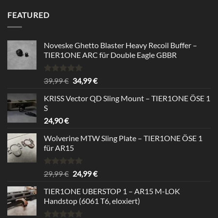
was:
is:
FEATURED
24,99 €.
22,99 €.
Noveske Ghetto Blaster Heavy Recoil Buffer –
TIER1ONE ARC für Double Eagle GBBR
Rated
5.00
Original
Current
39,99
€
34,99
€
out of 5
price
price
KRISS Vector QD Sling Mount – TIER1ONE ÖSE 1
was:
is:
S
39,99 €.
34,99 €.
24,90
€
Wolverine MTW Sling Plate – TIER1ONE ÖSE 1
für AR15
Rated
5.00
Original
Current
29,99
€
24,99
€
out of 5
price
price
TIER1ONE UBERSTOP 1 – AR15 M-LOK
was:
is:
Handstop (6061 T6, eloxiert)
29,99 €.
24,99 €.