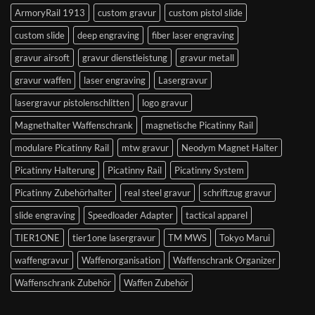
ArmoryRail 1913
custom gravur
custom pistol slide
custom slide
deep engraving
fiber laser engraving
gravur airsoft
gravur dienstleistung
gravur metall
gravur waffen
laser engraving
Lasergravur
lasergravur pistolenschlitten
logo gravur
Magnethalter Waffenschrank
magnetische Picatinny Rail
modulare Picatinny Rail
mtw gravur
Neodym Magnet Halter
Picatinny Halterung
Picatinny Rail
Picatinny System
Picatinny Zubehörhalter
real steel gravur
schriftzug gravur
slide engraving
Speedloader Adapter
tactical apparel
TIER1ONE
tier1one lasergravur
TM MWS
Tokyo Marui
waffengravur
Waffenorganisation
Waffenschrank Organizer
Waffenschrank Zubehör
Waffen Zubehör