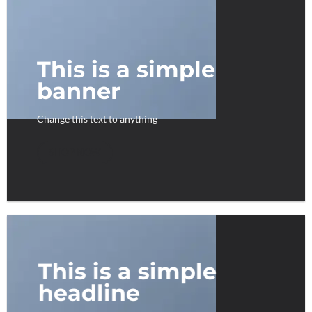
This is a simple
banner
Change this text to anything
SHOP NOW
This is a simple
headline