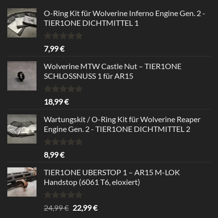
O-Ring Kit für Wolverine Inferno Engine Gen. 2 -
TIER1ONE DICHTMITTEL 1
Rated
5.00
7,99
€
out of 5
Wolverine MTW Castle Nut – TIER1ONE
SCHLOSSNUSS 1 für AR15
Rated
5.00
18,99
€
out of 5
Wartungskit / O-Ring Kit für Wolverine Reaper
Engine Gen. 2 - TIER1ONE DICHTMITTEL 2
Rated
5.00
8,99
€
out of 5
TIER1ONE UBERSTOP 1 – AR15 M-LOK
Handstop (6061 T6, eloxiert)
Rated
4.67
Original
Current
24,99
€
22,99
€
out of 5
price
price