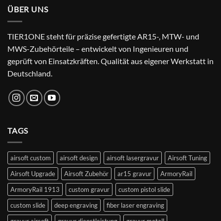
ÜBER UNS
TIER1ONE steht für präzise gefertigte AR15-, MTW- und
MWS-Zubehörteile – entwickelt von Ingenieuren und
geprüft von Einsatzkräften. Qualität aus eigener Werkstatt in
Deutschland.
TAGS
airsoft custom
airsoft design
airsoft lasergravur
Airsoft Tuning
Airsoft Upgrade
Airsoft Zubehör
ar15 gravur
ArmoryRail
ArmoryRail 1913
custom gravur
custom pistol slide
custom slide
deep engraving
fiber laser engraving