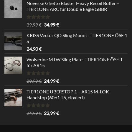
Noveske Ghetto Blaster Heavy Recoil Buffer –
TIER1ONE ARC für Double Eagle GBBR
Rated
5.00
Original
Current
39,99
€
34,99
€
out of 5
price
price
KRISS Vector QD Sling Mount – TIER1ONE ÖSE 1
was:
is:
S
39,99 €.
34,99 €.
24,90
€
Wolverine MTW Sling Plate – TIER1ONE ÖSE 1
für AR15
Rated
5.00
Original
Current
29,99
€
24,99
€
out of 5
price
price
TIER1ONE UBERSTOP 1 – AR15 M-LOK
was:
is:
Handstop (6061 T6, eloxiert)
29,99 €.
24,99 €.
Rated
4.67
Original
Current
24,99
€
22,99
€
out of 5
price
price
was:
is:
24,99 €.
22,99 €.