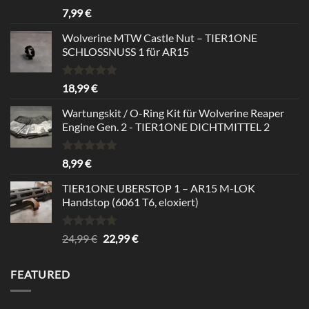
Rated
5.00
7,99
€
out of 5
Wolverine MTW Castle Nut – TIER1ONE
SCHLOSSNUSS 1 für AR15
Rated
5.00
18,99
€
out of 5
Wartungskit / O-Ring Kit für Wolverine Reaper
Engine Gen. 2 - TIER1ONE DICHTMITTEL 2
Rated
5.00
8,99
€
out of 5
TIER1ONE UBERSTOP 1 – AR15 M-LOK
Handstop (6061 T6, eloxiert)
Rated
4.67
Original
Current
24,99
€
22,99
€
out of 5
price
price
was:
is:
FEATURED
24,99 €.
22,99 €.