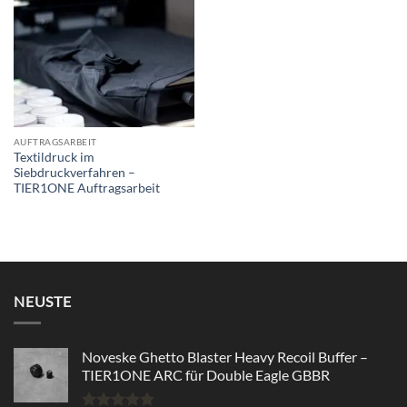
wishlist
AUFTRAGSARBEIT
Textildruck im
Siebdruckverfahren –
TIER1ONE Auftragsarbeit
NEUSTE
Noveske Ghetto Blaster Heavy Recoil Buffer –
TIER1ONE ARC für Double Eagle GBBR