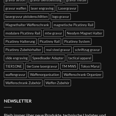
gravur airsoft
gravur dienstleistung
gravur metall
gravur waffen
laser engraving
Lasergravur
lasergravur pistolenschlitten
logo gravur
Magnethalter Waffenschrank
magnetische Picatinny Rail
modulare Picatinny Rail
mtw gravur
Neodym Magnet Halter
Picatinny Halterung
Picatinny Rail
Picatinny System
Picatinny Zubehörhalter
real steel gravur
schriftzug gravur
slide engraving
Speedloader Adapter
tactical apparel
TIER1ONE
tier1one lasergravur
TM MWS
Tokyo Marui
waffengravur
Waffenorganisation
Waffenschrank Organizer
Waffenschrank Zubehör
Waffen Zubehör
NEWSLETTER
Bleib immer über neue Produkte, technische Updates und