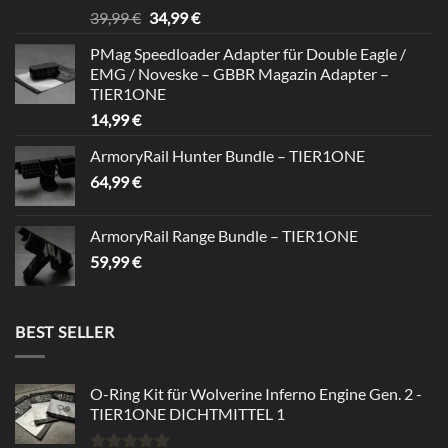
Rated
5.00
Original
Current
39,99
€
34,99
€
out of 5
price
price
PMag Speedloader Adapter für Double Eagle /
was:
is:
EMG / Noveske – GBBR Magazin Adapter –
39,99 €.
34,99 €.
TIER1ONE
14,99
€
ArmoryRail Hunter Bundle – TIER1ONE
64,99
€
ArmoryRail Range Bundle – TIER1ONE
59,99
€
BEST SELLER
O-Ring Kit für Wolverine Inferno Engine Gen. 2 -
TIER1ONE DICHTMITTEL 1