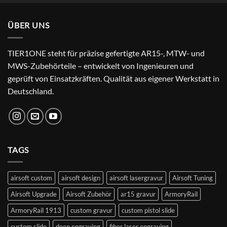
was:
is:
24,99 €.
22,99 €.
ÜBER UNS
TIER1ONE steht für präzise gefertigte AR15-, MTW- und
MWS-Zubehörteile – entwickelt von Ingenieuren und
geprüft von Einsatzkräften. Qualität aus eigener Werkstatt in
Deutschland.
TAGS
airsoft custom
airsoft design
airsoft lasergravur
Airsoft Tuning
Airsoft Upgrade
Airsoft Zubehör
ar15 gravur
ArmoryRail
ArmoryRail 1913
custom gravur
custom pistol slide
custom slide
deep engraving
fiber laser engraving