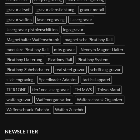
gravur airsoft
gravur dienstleistung
gravur metall
gravur waffen
laser engraving
Lasergravur
lasergravur pistolenschlitten
logo gravur
Magnethalter Waffenschrank
magnetische Picatinny Rail
modulare Picatinny Rail
mtw gravur
Neodym Magnet Halter
Picatinny Halterung
Picatinny Rail
Picatinny System
Picatinny Zubehörhalter
real steel gravur
schriftzug gravur
slide engraving
Speedloader Adapter
tactical apparel
TIER1ONE
tier1one lasergravur
TM MWS
Tokyo Marui
waffengravur
Waffenorganisation
Waffenschrank Organizer
Waffenschrank Zubehör
Waffen Zubehör
NEWSLETTER