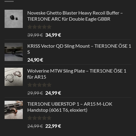
Noveske Ghetto Blaster Heavy Recoil Buffer –
TIER1ONE ARC für Double Eagle GBBR
Rated
5.00
Original
Current
39,99
€
34,99
€
out of 5
price
price
KRISS Vector QD Sling Mount – TIER1ONE ÖSE 1
was:
is:
S
39,99 €.
34,99 €.
24,90
€
Wolverine MTW Sling Plate – TIER1ONE ÖSE 1
für AR15
Rated
5.00
Original
Current
29,99
€
24,99
€
out of 5
price
price
TIER1ONE UBERSTOP 1 – AR15 M-LOK
was:
is:
Handstop (6061 T6, eloxiert)
29,99 €.
24,99 €.
Rated
4.67
Original
Current
24,99
€
22,99
€
out of 5
price
price