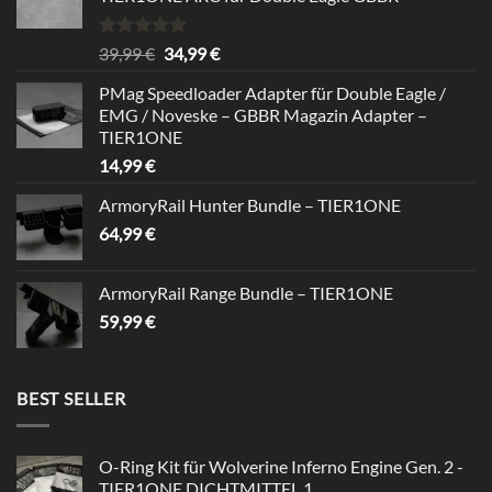
Rated
5.00
Original
Current
39,99
€
34,99
€
out of 5
price
price
PMag Speedloader Adapter für Double Eagle /
was:
is:
EMG / Noveske – GBBR Magazin Adapter –
39,99 €.
34,99 €.
TIER1ONE
14,99
€
ArmoryRail Hunter Bundle – TIER1ONE
64,99
€
ArmoryRail Range Bundle – TIER1ONE
59,99
€
BEST SELLER
O-Ring Kit für Wolverine Inferno Engine Gen. 2 -
TIER1ONE DICHTMITTEL 1