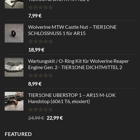
Rated
5.00
7,99
€
out of 5
Wolverine MTW Castle Nut – TIER1ONE
SCHLOSSNUSS 1 für AR15
Rated
5.00
18,99
€
out of 5
Wartungskit / O-Ring Kit für Wolverine Reaper
Engine Gen. 2 - TIER1ONE DICHTMITTEL 2
Rated
5.00
8,99
€
out of 5
TIER1ONE UBERSTOP 1 – AR15 M-LOK
Handstop (6061 T6, eloxiert)
Rated
4.67
Original
Current
24,99
€
22,99
€
out of 5
price
price
was:
is:
FEATURED
24,99 €.
22,99 €.