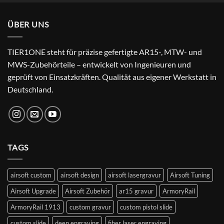
war:
ist:
24,99 €
22,99 €.
ÜBER UNS
TIER1ONE steht für präzise gefertigte AR15-, MTW- und
MWS-Zubehörteile – entwickelt von Ingenieuren und
geprüft von Einsatzkräften. Qualität aus eigener Werkstatt in
Deutschland.
TAGS
airsoft custom
airsoft design
airsoft lasergravur
Airsoft Tuning
Airsoft Upgrade
Airsoft Zubehör
ar15 gravur
ArmoryRail
ArmoryRail 1913
custom gravur
custom pistol slide
custom slide
deep engraving
fiber laser engraving