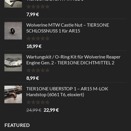
Bewertet
7,99
€
mit
5.00
von 5
Wolverine MTW Castle Nut – TIER1ONE
SCHLOSSNUSS 1 für AR15
Bewertet
18,99
€
mit
5.00
von 5
Wartungskit / O-Ring Kit für Wolverine Reaper
Engine Gen. 2 - TIER1ONE DICHTMITTEL 2
Bewertet
8,99
€
mit
5.00
von 5
TIER1ONE UBERSTOP 1 – AR15 M-LOK
Handstop (6061 T6, eloxiert)
Bewertet
Ursprünglicher
Aktueller
24,99
€
22,99
€
mit
4.67
Preis
Preis
von 5
war:
ist:
FEATURED
24,99 €
22,99 €.