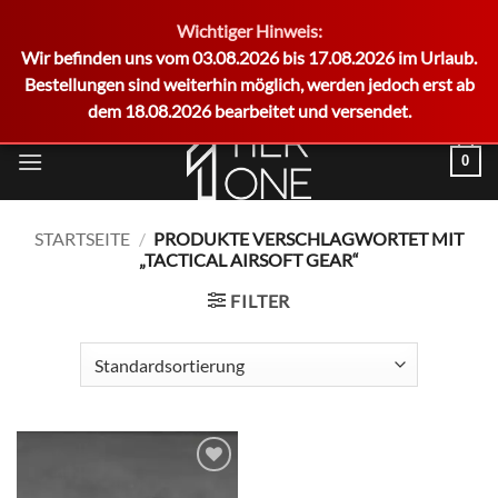
Wichtiger Hinweis:
German
Wir befinden uns vom 03.08.2026 bis 17.08.2026 im Urlaub.
Bestellungen sind weiterhin möglich, werden jedoch erst ab
dem 18.08.2026 bearbeitet und versendet.
Zum
0
Inhalt
springen
STARTSEITE
/
PRODUKTE VERSCHLAGWORTET MIT
„TACTICAL AIRSOFT GEAR“
FILTER
Add to