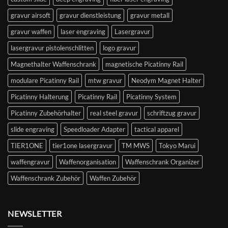
gravur airsoft
gravur dienstleistung
gravur metall
gravur waffen
laser engraving
Lasergravur
lasergravur pistolenschlitten
logo gravur
Magnethalter Waffenschrank
magnetische Picatinny Rail
modulare Picatinny Rail
mtw gravur
Neodym Magnet Halter
Picatinny Halterung
Picatinny Rail
Picatinny System
Picatinny Zubehörhalter
real steel gravur
schriftzug gravur
slide engraving
Speedloader Adapter
tactical apparel
TIER1ONE
tier1one lasergravur
TM MWS
Tokyo Marui
waffengravur
Waffenorganisation
Waffenschrank Organizer
Waffenschrank Zubehör
Waffen Zubehör
NEWSLETTER