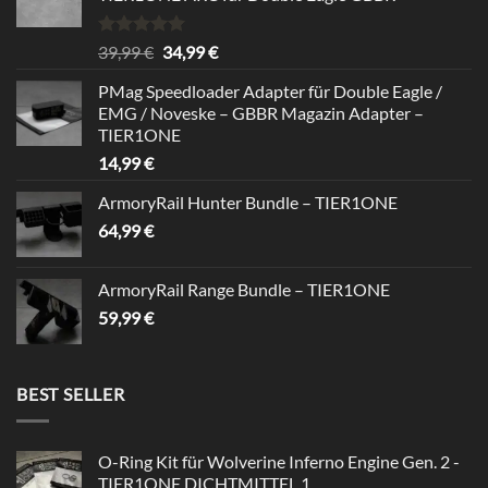
Bewertet
Ursprünglicher
Aktueller
39,99
€
34,99
€
mit
5.00
Preis
Preis
von 5
PMag Speedloader Adapter für Double Eagle /
war:
ist:
EMG / Noveske – GBBR Magazin Adapter –
39,99 €
34,99 €.
TIER1ONE
14,99
€
ArmoryRail Hunter Bundle – TIER1ONE
64,99
€
ArmoryRail Range Bundle – TIER1ONE
59,99
€
BEST SELLER
O-Ring Kit für Wolverine Inferno Engine Gen. 2 -
TIER1ONE DICHTMITTEL 1