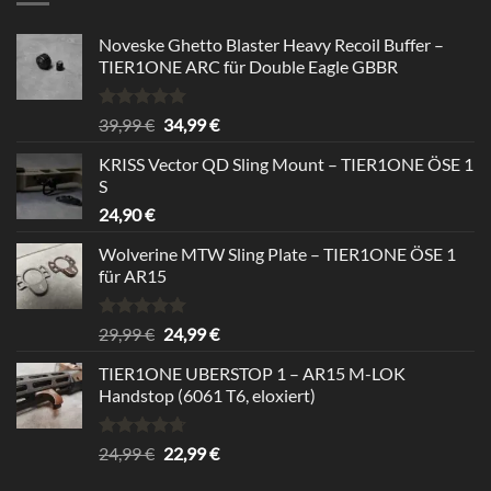
Noveske Ghetto Blaster Heavy Recoil Buffer –
TIER1ONE ARC für Double Eagle GBBR
Bewertet
Ursprünglicher
Aktueller
39,99
€
34,99
€
mit
5.00
Preis
Preis
von 5
KRISS Vector QD Sling Mount – TIER1ONE ÖSE 1
war:
ist:
S
39,99 €
34,99 €.
24,90
€
Wolverine MTW Sling Plate – TIER1ONE ÖSE 1
für AR15
Bewertet
Ursprünglicher
Aktueller
29,99
€
24,99
€
mit
5.00
Preis
Preis
von 5
TIER1ONE UBERSTOP 1 – AR15 M-LOK
war:
ist:
Handstop (6061 T6, eloxiert)
29,99 €
24,99 €.
Bewertet
Ursprünglicher
Aktueller
24,99
€
22,99
€
mit
4.67
Preis
Preis
von 5