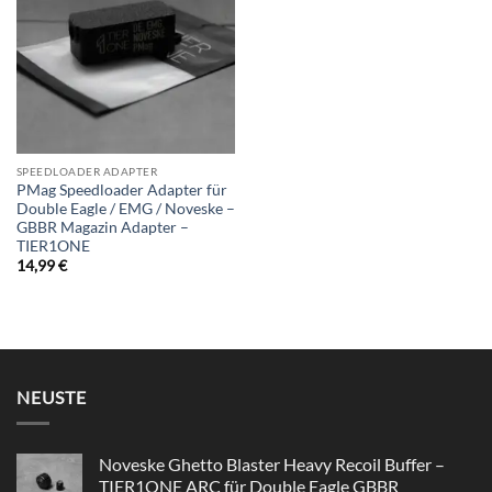
wishlist
SPEEDLOADER ADAPTER
PMag Speedloader Adapter für
Double Eagle / EMG / Noveske –
GBBR Magazin Adapter –
TIER1ONE
14,99
€
NEUSTE
Noveske Ghetto Blaster Heavy Recoil Buffer –
TIER1ONE ARC für Double Eagle GBBR