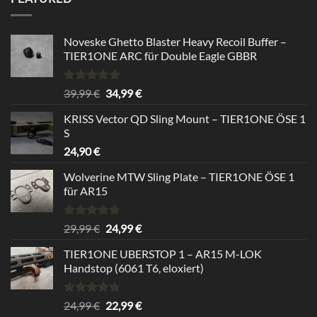
24,99 €.
22,99 €.
Noveske Ghetto Blaster Heavy Recoil Buffer –
TIER1ONE ARC für Double Eagle GBBR
Rated
5.00
Original
Current
39,99
€
34,99
€
out of 5
price
price
KRISS Vector QD Sling Mount – TIER1ONE ÖSE 1
was:
is:
S
39,99 €.
34,99 €.
24,90
€
Wolverine MTW Sling Plate – TIER1ONE ÖSE 1
für AR15
Rated
5.00
Original
Current
29,99
€
24,99
€
out of 5
price
price
TIER1ONE UBERSTOP 1 – AR15 M-LOK
was:
is:
Handstop (6061 T6, eloxiert)
29,99 €.
24,99 €.
Rated
4.67
Original
Current
24,99
€
22,99
€
out of 5