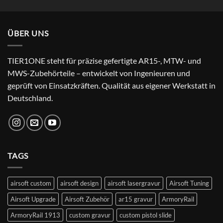
price
price
was:
is:
24,99 €.
22,99 €.
ÜBER UNS
TIER1ONE steht für präzise gefertigte AR15-, MTW- und
MWS-Zubehörteile – entwickelt von Ingenieuren und
geprüft von Einsatzkräften. Qualität aus eigener Werkstatt in
Deutschland.
TAGS
airsoft custom
airsoft design
airsoft lasergravur
Airsoft Tuning
Airsoft Upgrade
Airsoft Zubehör
ar15 gravur
ArmoryRail
ArmoryRail 1913
custom gravur
custom pistol slide