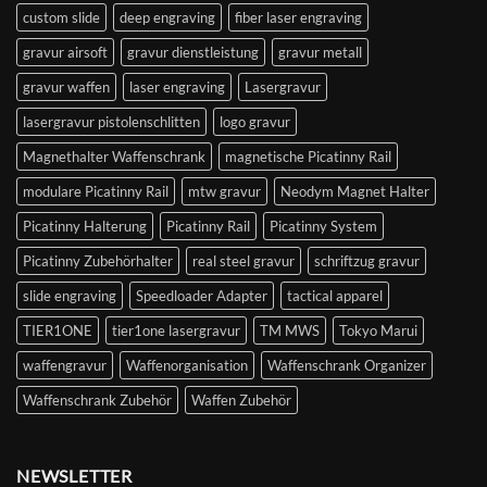
custom slide
deep engraving
fiber laser engraving
gravur airsoft
gravur dienstleistung
gravur metall
gravur waffen
laser engraving
Lasergravur
lasergravur pistolenschlitten
logo gravur
Magnethalter Waffenschrank
magnetische Picatinny Rail
modulare Picatinny Rail
mtw gravur
Neodym Magnet Halter
Picatinny Halterung
Picatinny Rail
Picatinny System
Picatinny Zubehörhalter
real steel gravur
schriftzug gravur
slide engraving
Speedloader Adapter
tactical apparel
TIER1ONE
tier1one lasergravur
TM MWS
Tokyo Marui
waffengravur
Waffenorganisation
Waffenschrank Organizer
Waffenschrank Zubehör
Waffen Zubehör
NEWSLETTER