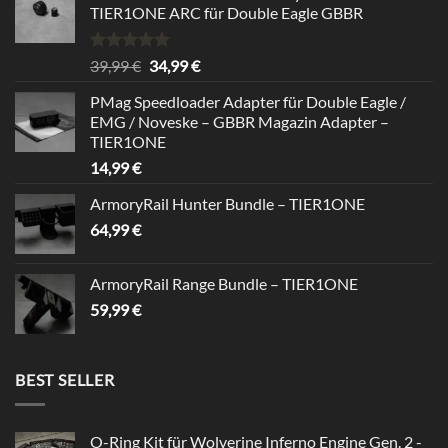
TIER1ONE ARC für Double Eagle GBBR
Rated
5.00
Original
Current
39,99
€
34,99
€
out of 5
price
price
PMag Speedloader Adapter für Double Eagle /
was:
is:
EMG / Noveske – GBBR Magazin Adapter –
39,99 €.
34,99 €.
TIER1ONE
14,99
€
ArmoryRail Hunter Bundle – TIER1ONE
64,99
€
ArmoryRail Range Bundle – TIER1ONE
59,99
€
BEST SELLER
O-Ring Kit für Wolverine Inferno Engine Gen. 2 -