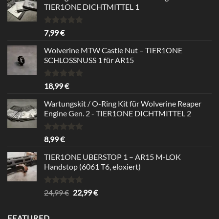
TIER1ONE DICHTMITTEL 1
Rated
5.00
7,99
€
out of 5
Wolverine MTW Castle Nut – TIER1ONE
SCHLOSSNUSS 1 für AR15
Rated
5.00
18,99
€
out of 5
Wartungskit / O-Ring Kit für Wolverine Reaper
Engine Gen. 2 - TIER1ONE DICHTMITTEL 2
Rated
5.00
8,99
€
out of 5
TIER1ONE UBERSTOP 1 – AR15 M-LOK
Handstop (6061 T6, eloxiert)
Rated
4.67
Original
Current
24,99
€
22,99
€
out of 5
price
price
was:
is:
FEATURED