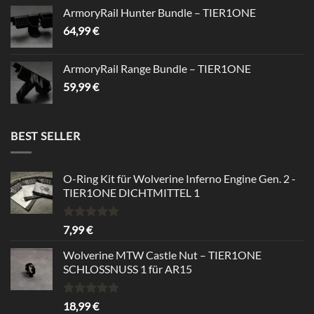
ArmoryRail Hunter Bundle – TIER1ONE
64,99
€
ArmoryRail Range Bundle – TIER1ONE
59,99
€
BEST SELLER
O-Ring Kit für Wolverine Inferno Engine Gen. 2 -
TIER1ONE DICHTMITTEL 1
Rated
5.00
7,99
€
out of 5
Wolverine MTW Castle Nut – TIER1ONE
SCHLOSSNUSS 1 für AR15
Rated
5.00
18,99
€