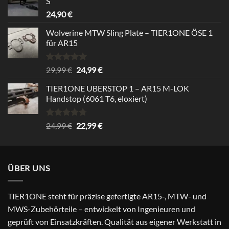
S
39,99 €.
34,99 €.
24,90
€
Wolverine MTW Sling Plate – TIER1ONE ÖSE 1
für AR15
Rated
5.00
Original
Current
29,99
€
24,99
€
out of 5
price
price
TIER1ONE UBERSTOP 1 – AR15 M-LOK
was:
is:
Handstop (6061 T6, eloxiert)
29,99 €.
24,99 €.
Rated
4.67
Original
Current
24,99
€
22,99
€
out of 5
price
price
was:
is:
24,99 €.
22,99 €.
ÜBER UNS
TIER1ONE steht für präzise gefertigte AR15-, MTW- und
MWS-Zubehörteile – entwickelt von Ingenieuren und
geprüft von Einsatzkräften. Qualität aus eigener Werkstatt in