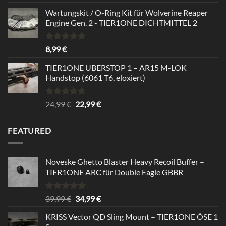
out of 5
Wartungskit / O-Ring Kit für Wolverine Reaper
Engine Gen. 2 - TIER1ONE DICHTMITTEL 2
Rated
5.00
8,99
€
out of 5
TIER1ONE UBERSTOP 1 – AR15 M-LOK
Handstop (6061 T6, eloxiert)
Rated
4.67
Original
Current
24,99
€
22,99
€
out of 5
price
price
was:
is:
FEATURED
24,99 €.
22,99 €.
Noveske Ghetto Blaster Heavy Recoil Buffer –
TIER1ONE ARC für Double Eagle GBBR
Rated
5.00
Original
Current
39,99
€
34,99
€
out of 5
price
price
KRISS Vector QD Sling Mount – TIER1ONE ÖSE 1
was:
is: