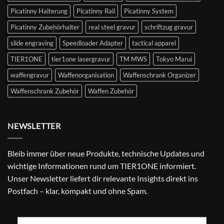
Picatinny Halterung
Picatinny Rail
Picatinny System
Picatinny Zubehörhalter
real steel gravur
schriftzug gravur
slide engraving
Speedloader Adapter
tactical apparel
TIER1ONE
tier1one lasergravur
TM MWS
Tokyo Marui
waffengravur
Waffenorganisation
Waffenschrank Organizer
Waffenschrank Zubehör
Waffen Zubehör
NEWSLETTER
Bleib immer über neue Produkte, technische Updates und
wichtige Informationen rund um TIER1ONE informiert.
Unser Newsletter liefert dir relevante Insights direkt ins
Postfach – klar, kompakt und ohne Spam.