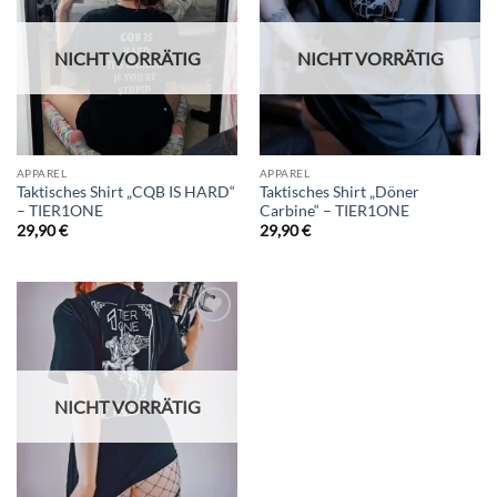
wishlist
wishlist
NICHT VORRÄTIG
NICHT VORRÄTIG
APPAREL
APPAREL
Taktisches Shirt „CQB IS HARD“
Taktisches Shirt „Döner
– TIER1ONE
Carbine“ – TIER1ONE
29,90
€
29,90
€
Add to
wishlist
NICHT VORRÄTIG