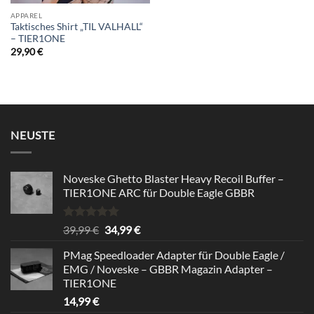
APPAREL
Taktisches Shirt „TIL VALHALL“
– TIER1ONE
29,90
€
NEUSTE
Noveske Ghetto Blaster Heavy Recoil Buffer –
TIER1ONE ARC für Double Eagle GBBR
Rated
5.00
Original
Current
39,99
€
34,99
€
out of 5
price
price
PMag Speedloader Adapter für Double Eagle /
was:
is:
EMG / Noveske – GBBR Magazin Adapter –
39,99 €.
34,99 €.
TIER1ONE
14,99
€