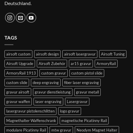
Deutschland.
TAGS
airsoft custom
airsoft design
airsoft lasergravur
Airsoft Tuning
Airsoft Upgrade
Airsoft Zubehör
ar15 gravur
ArmoryRail
ArmoryRail 1913
custom gravur
custom pistol slide
custom slide
deep engraving
fiber laser engraving
gravur airsoft
gravur dienstleistung
gravur metall
gravur waffen
laser engraving
Lasergravur
lasergravur pistolenschlitten
logo gravur
Magnethalter Waffenschrank
magnetische Picatinny Rail
modulare Picatinny Rail
mtw gravur
Neodym Magnet Halter