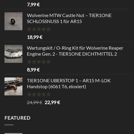
Bewertet
7,99
€
mit
5.00
von 5
Wolverine MTW Castle Nut – TIER1ONE
SCHLOSSNUSS 1 für AR15
Bewertet
18,99
€
mit
5.00
von 5
Wartungskit / O-Ring Kit für Wolverine Reaper
Engine Gen. 2 - TIER1ONE DICHTMITTEL 2
Bewertet
8,99
€
mit
5.00
von 5
TIER1ONE UBERSTOP 1 – AR15 M-LOK
Handstop (6061 T6, eloxiert)
Bewertet
Ursprünglicher
Aktueller
24,99
€
22,99
€
mit
4.67
Preis
Preis
von 5
war:
ist:
FEATURED
24,99 €
22,99 €.