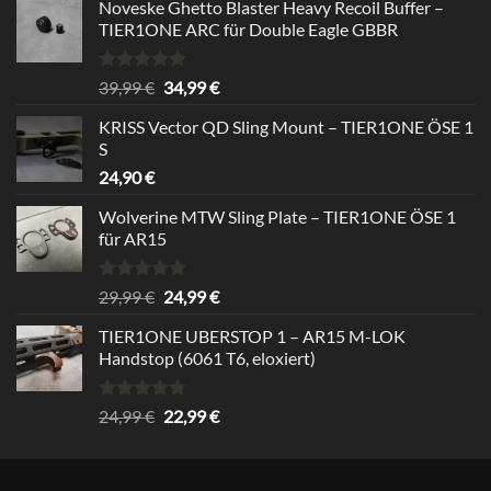
Noveske Ghetto Blaster Heavy Recoil Buffer –
TIER1ONE ARC für Double Eagle GBBR
Bewertet
Ursprünglicher
Aktueller
39,99
€
34,99
€
mit
5.00
Preis
Preis
von 5
KRISS Vector QD Sling Mount – TIER1ONE ÖSE 1
war:
ist:
S
39,99 €
34,99 €.
24,90
€
Wolverine MTW Sling Plate – TIER1ONE ÖSE 1
für AR15
Bewertet
Ursprünglicher
Aktueller
29,99
€
24,99
€
mit
5.00
Preis
Preis
von 5
TIER1ONE UBERSTOP 1 – AR15 M-LOK
war:
ist:
Handstop (6061 T6, eloxiert)
29,99 €
24,99 €.
Bewertet
Ursprünglicher
Aktueller
24,99
€
22,99
€
mit
4.67
Preis
Preis
von 5
war:
ist:
24,99 €
22,99 €.