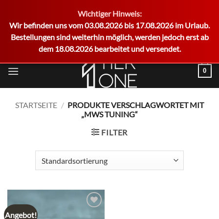
Wichtiger Hinweis:
German
Wir befinden uns vom 03.08.2026 bis 17.08.2026 im Urlaub.
Bestellungen sind weiterhin möglich, werden jedoch erst ab
dem 18.08.2026 bearbeitet und versendet.
Zum
0
Inhalt
springen
STARTSEITE
/
PRODUKTE VERSCHLAGWORTET MIT
„MWS TUNING“
FILTER
Angebot!
Add to