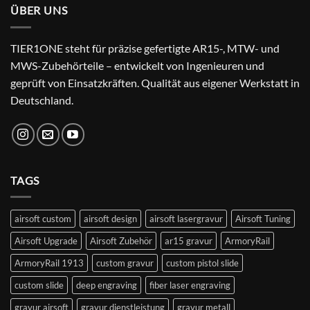
ÜBER UNS
TIER1ONE steht für präzise gefertigte AR15-, MTW- und
MWS-Zubehörteile – entwickelt von Ingenieuren und
geprüft von Einsatzkräften. Qualität aus eigener Werkstatt in
Deutschland.
TAGS
airsoft custom
airsoft design
airsoft lasergravur
Airsoft Tuning
Airsoft Upgrade
Airsoft Zubehör
ar15 gravur
ArmoryRail
ArmoryRail 1913
custom gravur
custom pistol slide
custom slide
deep engraving
fiber laser engraving
gravur airsoft
gravur dienstleistung
gravur metall