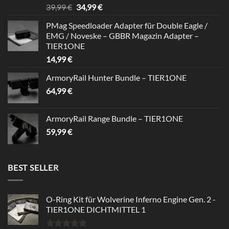
Bewertet
Ursprünglicher
Aktueller
39,99
€
34,99
€
mit
5.00
Preis
Preis
von 5
PMag Speedloader Adapter für Double Eagle /
war:
ist:
EMG / Noveske – GBBR Magazin Adapter –
39,99 €
34,99 €.
TIER1ONE
14,99
€
ArmoryRail Hunter Bundle – TIER1ONE
64,99
€
ArmoryRail Range Bundle – TIER1ONE
59,99
€
BEST SELLER
O-Ring Kit für Wolverine Inferno Engine Gen. 2 -
TIER1ONE DICHTMITTEL 1