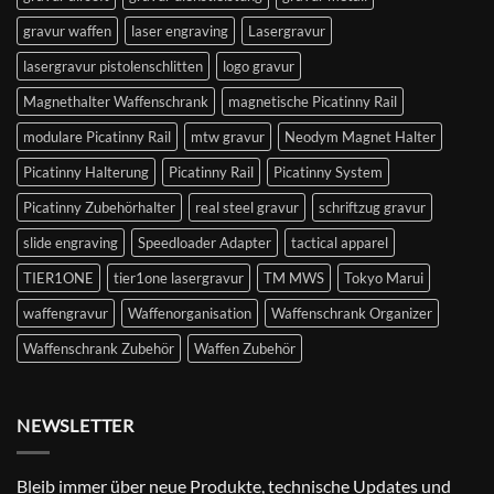
gravur waffen
laser engraving
Lasergravur
lasergravur pistolenschlitten
logo gravur
Magnethalter Waffenschrank
magnetische Picatinny Rail
modulare Picatinny Rail
mtw gravur
Neodym Magnet Halter
Picatinny Halterung
Picatinny Rail
Picatinny System
Picatinny Zubehörhalter
real steel gravur
schriftzug gravur
slide engraving
Speedloader Adapter
tactical apparel
TIER1ONE
tier1one lasergravur
TM MWS
Tokyo Marui
waffengravur
Waffenorganisation
Waffenschrank Organizer
Waffenschrank Zubehör
Waffen Zubehör
NEWSLETTER
Bleib immer über neue Produkte, technische Updates und