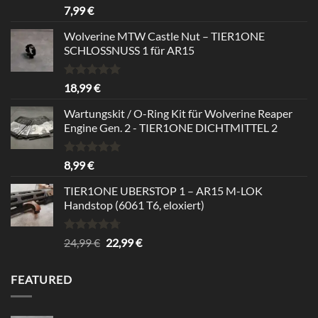
Bewertet
7,99
€
mit
5.00
von 5
Wolverine MTW Castle Nut – TIER1ONE
SCHLOSSNUSS 1 für AR15
Bewertet
18,99
€
mit
5.00
von 5
Wartungskit / O-Ring Kit für Wolverine Reaper
Engine Gen. 2 - TIER1ONE DICHTMITTEL 2
Bewertet
8,99
€
mit
5.00
von 5
TIER1ONE UBERSTOP 1 – AR15 M-LOK
Handstop (6061 T6, eloxiert)
Bewertet
Ursprünglicher
Aktueller
24,99
€
22,99
€
mit
4.67
Preis
Preis
von 5
war:
ist:
FEATURED
24,99 €
22,99 €.