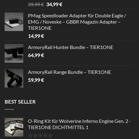
Bewertet
Ursprünglicher
Aktueller
39,99
€
34,99
€
mit
5.00
Preis
Preis
von 5
PMag Speedloader Adapter für Double Eagle /
war:
ist:
EMG / Noveske – GBBR Magazin Adapter –
39,99 €
34,99 €.
TIER1ONE
14,99
€
ArmoryRail Hunter Bundle – TIER1ONE
64,99
€
ArmoryRail Range Bundle – TIER1ONE
59,99
€
BEST SELLER
O-Ring Kit für Wolverine Inferno Engine Gen. 2 -
TIER1ONE DICHTMITTEL 1