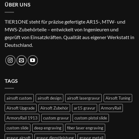
ÜBER UNS
TIER1ONE steht für präzise gefertigte AR15-, MTW- und
MWS-Zubehörteile – entwickelt von Ingenieuren und
geprüft von Einsatzkräften. Qualität aus eigener Werkstatt in
Deutschland.
TAGS
airsoft custom
airsoft design
airsoft lasergravur
Airsoft Tuning
Airsoft Upgrade
Airsoft Zubehör
ar15 gravur
ArmoryRail
ArmoryRail 1913
custom gravur
custom pistol slide
custom slide
deep engraving
fiber laser engraving
gravur airsoft
gravur dienstleistung
gravur metall