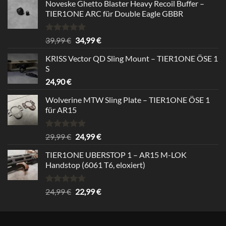
Noveske Ghetto Blaster Heavy Recoil Buffer –
TIER1ONE ARC für Double Eagle GBBR
Bewertet
Ursprünglicher
Aktueller
39,99
€
34,99
€
mit
5.00
Preis
Preis
von 5
KRISS Vector QD Sling Mount – TIER1ONE ÖSE 1
war:
ist:
S
39,99 €
34,99 €.
24,90
€
Wolverine MTW Sling Plate – TIER1ONE ÖSE 1
für AR15
Bewertet
Ursprünglicher
Aktueller
29,99
€
24,99
€
mit
5.00
Preis
Preis
von 5
TIER1ONE UBERSTOP 1 – AR15 M-LOK
war:
ist:
Handstop (6061 T6, eloxiert)
29,99 €
24,99 €.
Bewertet
Ursprünglicher
Aktueller
24,99
€
22,99
€
mit
4.67
Preis
Preis
von 5
war:
ist:
24,99 €
22,99 €.