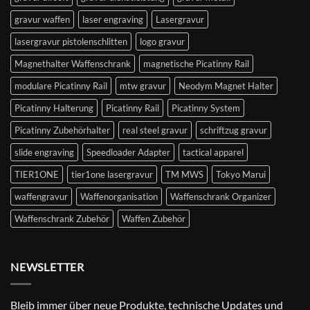
gravur waffen
laser engraving
Lasergravur
lasergravur pistolenschlitten
logo gravur
Magnethalter Waffenschrank
magnetische Picatinny Rail
modulare Picatinny Rail
mtw gravur
Neodym Magnet Halter
Picatinny Halterung
Picatinny Rail
Picatinny System
Picatinny Zubehörhalter
real steel gravur
schriftzug gravur
slide engraving
Speedloader Adapter
tactical apparel
TIER1ONE
tier1one lasergravur
TM MWS
Tokyo Marui
waffengravur
Waffenorganisation
Waffenschrank Organizer
Waffenschrank Zubehör
Waffen Zubehör
NEWSLETTER
Bleib immer über neue Produkte, technische Updates und