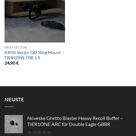
wishlist
KRISS VECTOR
KRISS Vector QD Sling Mount –
TIER1ONE ÖSE 1 S
24,90
€
NEUSTE
Noveske Ghetto Blaster Heavy Recoil Buffer –
TIER1ONE ARC für Double Eagle GBBR