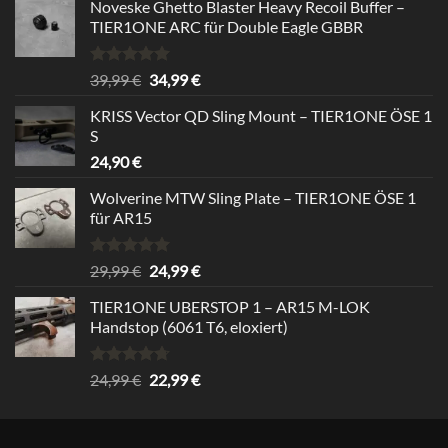
Noveske Ghetto Blaster Heavy Recoil Buffer –
TIER1ONE ARC für Double Eagle GBBR
Rated
5.00
Original
Current
39,99
€
34,99
€
out of 5
price
price
KRISS Vector QD Sling Mount – TIER1ONE ÖSE 1
was:
is:
S
39,99 €.
34,99 €.
24,90
€
Wolverine MTW Sling Plate – TIER1ONE ÖSE 1
für AR15
Rated
5.00
Original
Current
29,99
€
24,99
€
out of 5
price
price
TIER1ONE UBERSTOP 1 – AR15 M-LOK
was:
is:
Handstop (6061 T6, eloxiert)
29,99 €.
24,99 €.
Rated
4.67
Original
Current
24,99
€
22,99
€
out of 5
price
price
was:
is:
24,99 €.
22,99 €.