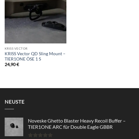
wishlist
KRISS VECTOR
KRISS Vector QD Sling Mount –
TIER1ONE ÖSE 1 S
24,90
€
NEUSTE
Noveske Ghetto Blaster Heavy Recoil Buffer –
TIER1ONE ARC für Double Eagle GBBR