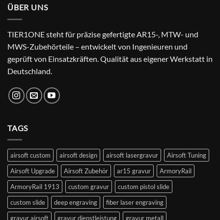
ÜBER UNS
TIER1ONE steht für präzise gefertigte AR15-, MTW- und
MWS-Zubehörteile – entwickelt von Ingenieuren und
geprüft von Einsatzkräften. Qualität aus eigener Werkstatt in
Deutschland.
TAGS
airsoft custom
airsoft design
airsoft lasergravur
Airsoft Tuning
Airsoft Upgrade
Airsoft Zubehör
ar15 gravur
ArmoryRail
ArmoryRail 1913
custom gravur
custom pistol slide
custom slide
deep engraving
fiber laser engraving
gravur airsoft
gravur dienstleistung
gravur metall