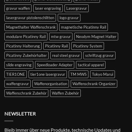
gravur waffen
laser engraving
Lasergravur
lasergravur pistolenschlitten
logo gravur
Magnethalter Waffenschrank
magnetische Picatinny Rail
modulare Picatinny Rail
mtw gravur
Neodym Magnet Halter
Picatinny Halterung
Picatinny Rail
Picatinny System
Picatinny Zubehörhalter
real steel gravur
schriftzug gravur
slide engraving
Speedloader Adapter
tactical apparel
TIER1ONE
tier1one lasergravur
TM MWS
Tokyo Marui
waffengravur
Waffenorganisation
Waffenschrank Organizer
Waffenschrank Zubehör
Waffen Zubehör
NEWSLETTER
Bleib immer über neue Produkte, technische Updates und