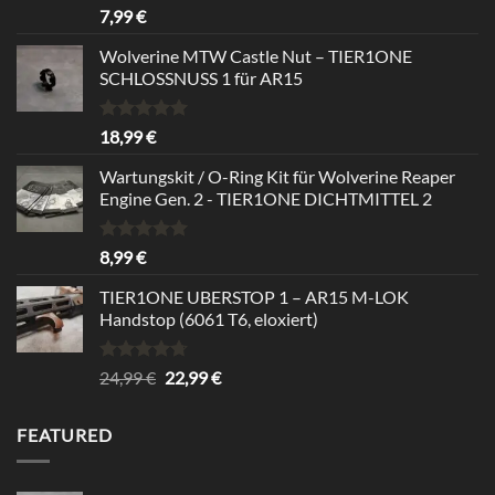
Rated
5.00
7,99
€
out of 5
Wolverine MTW Castle Nut – TIER1ONE
SCHLOSSNUSS 1 für AR15
Rated
5.00
18,99
€
out of 5
Wartungskit / O-Ring Kit für Wolverine Reaper
Engine Gen. 2 - TIER1ONE DICHTMITTEL 2
Rated
5.00
8,99
€
out of 5
TIER1ONE UBERSTOP 1 – AR15 M-LOK
Handstop (6061 T6, eloxiert)
Rated
4.67
Original
Current
24,99
€
22,99
€
out of 5
price
price
was:
is:
FEATURED
24,99 €.
22,99 €.