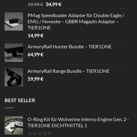
Rated
5.00
Original
Current
39,99
€
34,99
€
out of 5
price
price
PMag Speedloader Adapter für Double Eagle /
was:
is:
EMG / Noveske – GBBR Magazin Adapter –
39,99 €.
34,99 €.
TIER1ONE
14,99
€
ArmoryRail Hunter Bundle – TIER1ONE
64,99
€
ArmoryRail Range Bundle – TIER1ONE
59,99
€
BEST SELLER
O-Ring Kit für Wolverine Inferno Engine Gen. 2 -
TIER1ONE DICHTMITTEL 1