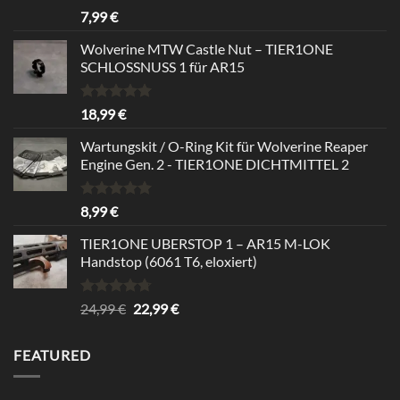
Rated
5.00
7,99
€
out of 5
Wolverine MTW Castle Nut – TIER1ONE
SCHLOSSNUSS 1 für AR15
Rated
5.00
18,99
€
out of 5
Wartungskit / O-Ring Kit für Wolverine Reaper
Engine Gen. 2 - TIER1ONE DICHTMITTEL 2
Rated
5.00
8,99
€
out of 5
TIER1ONE UBERSTOP 1 – AR15 M-LOK
Handstop (6061 T6, eloxiert)
Rated
4.67
Original
Current
24,99
€
22,99
€
out of 5
price
price
was:
is:
FEATURED
24,99 €.
22,99 €.