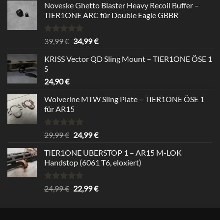
Noveske Ghetto Blaster Heavy Recoil Buffer –
TIER1ONE ARC für Double Eagle GBBR
Rated
5.00
Original
Current
39,99
€
34,99
€
out of 5
price
price
KRISS Vector QD Sling Mount – TIER1ONE ÖSE 1
was:
is:
S
39,99 €.
34,99 €.
24,90
€
Wolverine MTW Sling Plate – TIER1ONE ÖSE 1
für AR15
Rated
5.00
Original
Current
29,99
€
24,99
€
out of 5
price
price
TIER1ONE UBERSTOP 1 – AR15 M-LOK
was:
is:
Handstop (6061 T6, eloxiert)
29,99 €.
24,99 €.
Rated
4.67
Original
Current
24,99
€
22,99
€
out of 5
price
price
was:
is:
24,99 €.
22,99 €.