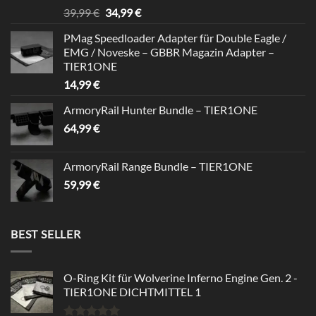
Rated
5.00
Original
Current
39,99
€
34,99
€
out of 5
price
price
PMag Speedloader Adapter für Double Eagle /
was:
is:
EMG / Noveske – GBBR Magazin Adapter –
39,99 €.
34,99 €.
TIER1ONE
14,99
€
ArmoryRail Hunter Bundle – TIER1ONE
64,99
€
ArmoryRail Range Bundle – TIER1ONE
59,99
€
BEST SELLER
O-Ring Kit für Wolverine Inferno Engine Gen. 2 -
TIER1ONE DICHTMITTEL 1