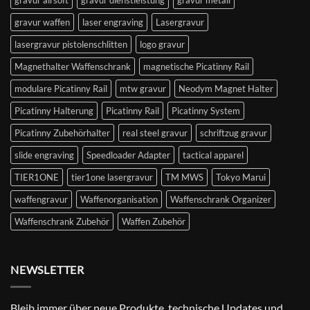
gravur airsoft
gravur dienstleistung
gravur metall
gravur waffen
laser engraving
Lasergravur
lasergravur pistolenschlitten
logo gravur
Magnethalter Waffenschrank
magnetische Picatinny Rail
modulare Picatinny Rail
mtw gravur
Neodym Magnet Halter
Picatinny Halterung
Picatinny Rail
Picatinny System
Picatinny Zubehörhalter
real steel gravur
schriftzug gravur
slide engraving
Speedloader Adapter
tactical apparel
TIER1ONE
tier1one lasergravur
TM MWS
Tokyo Marui
waffengravur
Waffenorganisation
Waffenschrank Organizer
Waffenschrank Zubehör
Waffen Zubehör
NEWSLETTER
Bleib immer über neue Produkte, technische Updates und