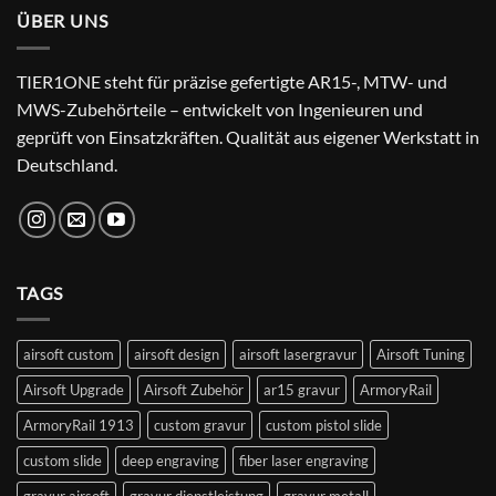
ÜBER UNS
TIER1ONE steht für präzise gefertigte AR15-, MTW- und
MWS-Zubehörteile – entwickelt von Ingenieuren und
geprüft von Einsatzkräften. Qualität aus eigener Werkstatt in
Deutschland.
TAGS
airsoft custom
airsoft design
airsoft lasergravur
Airsoft Tuning
Airsoft Upgrade
Airsoft Zubehör
ar15 gravur
ArmoryRail
ArmoryRail 1913
custom gravur
custom pistol slide
custom slide
deep engraving
fiber laser engraving