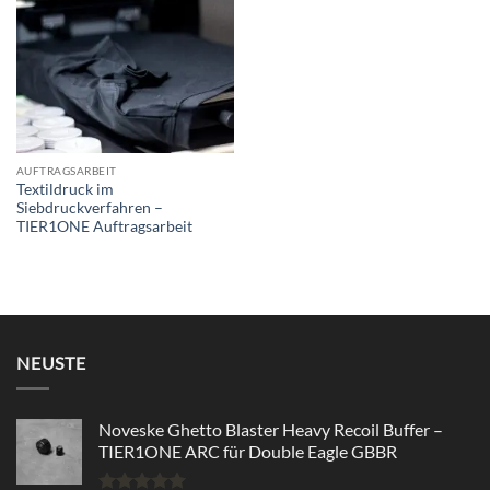
wishlist
AUFTRAGSARBEIT
Textildruck im
Siebdruckverfahren –
TIER1ONE Auftragsarbeit
NEUSTE
Noveske Ghetto Blaster Heavy Recoil Buffer –
TIER1ONE ARC für Double Eagle GBBR