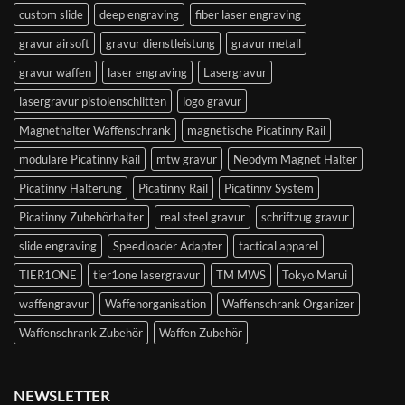
custom slide
deep engraving
fiber laser engraving
gravur airsoft
gravur dienstleistung
gravur metall
gravur waffen
laser engraving
Lasergravur
lasergravur pistolenschlitten
logo gravur
Magnethalter Waffenschrank
magnetische Picatinny Rail
modulare Picatinny Rail
mtw gravur
Neodym Magnet Halter
Picatinny Halterung
Picatinny Rail
Picatinny System
Picatinny Zubehörhalter
real steel gravur
schriftzug gravur
slide engraving
Speedloader Adapter
tactical apparel
TIER1ONE
tier1one lasergravur
TM MWS
Tokyo Marui
waffengravur
Waffenorganisation
Waffenschrank Organizer
Waffenschrank Zubehör
Waffen Zubehör
NEWSLETTER