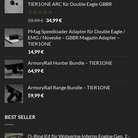
TIER1ONE ARC für Double Eagle GBBR
Rated
5.00
Original
Current
39,99
€
34,99
€
out of 5
price
price
PMag Speedloader Adapter für Double Eagle /
was:
is:
EMG / Noveske – GBBR Magazin Adapter –
39,99 €.
34,99 €.
TIER1ONE
14,99
€
ArmoryRail Hunter Bundle – TIER1ONE
64,99
€
ArmoryRail Range Bundle – TIER1ONE
59,99
€
BEST SELLER
O-Ring Kit für Wolverine Inferno Engine Gen. 2 -