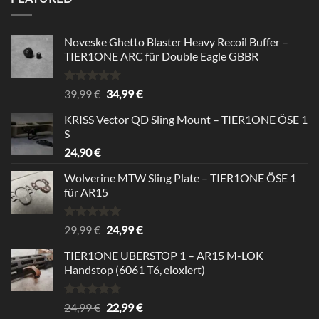
24,99 €.
22,99 €.
Noveske Ghetto Blaster Heavy Recoil Buffer –
TIER1ONE ARC für Double Eagle GBBR
Rated
5.00
Original
Current
39,99
€
34,99
€
out of 5
price
price
KRISS Vector QD Sling Mount – TIER1ONE ÖSE 1
was:
is:
S
39,99 €.
34,99 €.
24,90
€
Wolverine MTW Sling Plate – TIER1ONE ÖSE 1
für AR15
Rated
5.00
Original
Current
29,99
€
24,99
€
out of 5
price
price
TIER1ONE UBERSTOP 1 – AR15 M-LOK
was:
is:
Handstop (6061 T6, eloxiert)
29,99 €.
24,99 €.
Rated
4.67
Original
Current
24,99
€
22,99
€
out of 5