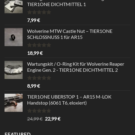
TIER1ONE DICHTMITTEL 1
Rated
5.00
7,99
€
out of 5
Wolverine MTW Castle Nut – TIER1ONE
SCHLOSSNUSS 1 für AR15
Rated
5.00
18,99
€
out of 5
Wartungskit / O-Ring Kit für Wolverine Reaper
Engine Gen. 2 - TIER1ONE DICHTMITTEL 2
Rated
5.00
8,99
€
out of 5
TIER1ONE UBERSTOP 1 – AR15 M-LOK
Handstop (6061 T6, eloxiert)
Rated
4.67
Original
Current
24,99
€
22,99
€
out of 5
price
price
was:
is:
FEATURED