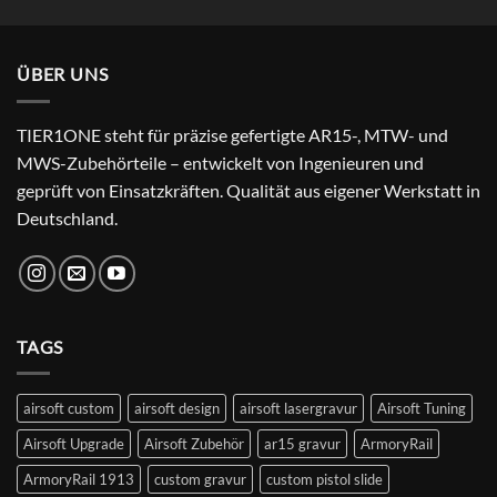
price
price
was:
is:
24,99 €.
22,99 €.
ÜBER UNS
TIER1ONE steht für präzise gefertigte AR15-, MTW- und
MWS-Zubehörteile – entwickelt von Ingenieuren und
geprüft von Einsatzkräften. Qualität aus eigener Werkstatt in
Deutschland.
TAGS
airsoft custom
airsoft design
airsoft lasergravur
Airsoft Tuning
Airsoft Upgrade
Airsoft Zubehör
ar15 gravur
ArmoryRail
ArmoryRail 1913
custom gravur
custom pistol slide