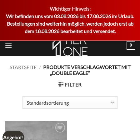
Wichtiger Hinweis:
German
Wir befinden uns vom 03.08.2026 bis 17.08.2026 im Urlaub.
Bestellungen sind weiterhin möglich, werden jedoch erst ab
dem 18.08.2026 bearbeitet und versendet.
Zum
0
Inhalt
springen
STARTSEITE
/
PRODUKTE VERSCHLAGWORTET MIT
„DOUBLE EAGLE“
FILTER
Angebot!
Add to