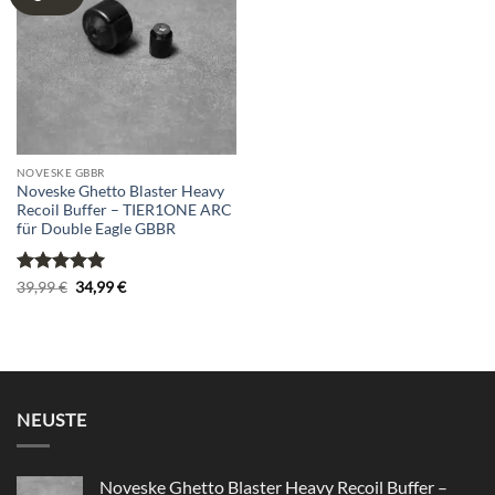
wishlist
NOVESKE GBBR
Noveske Ghetto Blaster Heavy
Recoil Buffer – TIER1ONE ARC
für Double Eagle GBBR
Bewertet
Ursprünglicher
Aktueller
39,99
€
34,99
€
Preis
Preis
mit
5
von
war:
ist:
5
39,99 €
34,99 €.
NEUSTE
Noveske Ghetto Blaster Heavy Recoil Buffer –