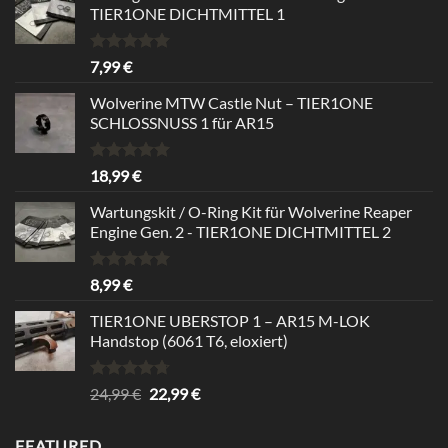
TIER1ONE DICHTMITTEL 1
Bewertet
7,99
€
mit
5.00
von 5
Wolverine MTW Castle Nut – TIER1ONE
SCHLOSSNUSS 1 für AR15
Bewertet
18,99
€
mit
5.00
von 5
Wartungskit / O-Ring Kit für Wolverine Reaper
Engine Gen. 2 - TIER1ONE DICHTMITTEL 2
Bewertet
8,99
€
mit
5.00
von 5
TIER1ONE UBERSTOP 1 – AR15 M-LOK
Handstop (6061 T6, eloxiert)
Bewertet
Ursprünglicher
Aktueller
24,99
€
22,99
€
mit
4.67
Preis
Preis
von 5
war:
ist:
FEATURED