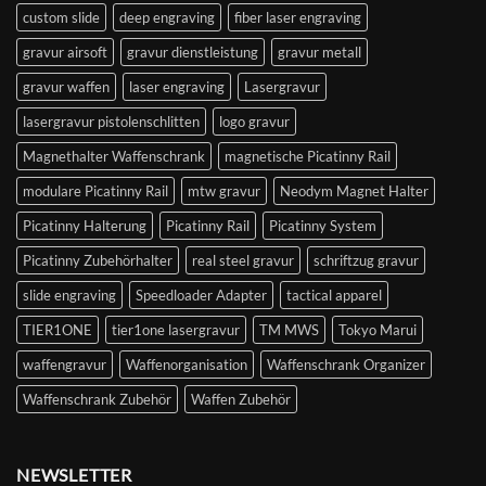
custom slide
deep engraving
fiber laser engraving
gravur airsoft
gravur dienstleistung
gravur metall
gravur waffen
laser engraving
Lasergravur
lasergravur pistolenschlitten
logo gravur
Magnethalter Waffenschrank
magnetische Picatinny Rail
modulare Picatinny Rail
mtw gravur
Neodym Magnet Halter
Picatinny Halterung
Picatinny Rail
Picatinny System
Picatinny Zubehörhalter
real steel gravur
schriftzug gravur
slide engraving
Speedloader Adapter
tactical apparel
TIER1ONE
tier1one lasergravur
TM MWS
Tokyo Marui
waffengravur
Waffenorganisation
Waffenschrank Organizer
Waffenschrank Zubehör
Waffen Zubehör
NEWSLETTER