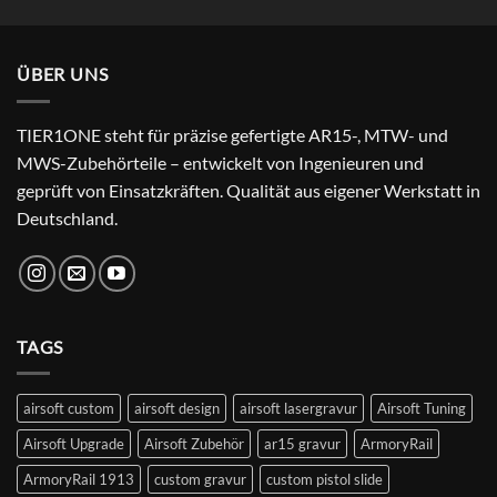
Preis
Preis
von 5
war:
ist:
24,99 €
22,99 €.
ÜBER UNS
TIER1ONE steht für präzise gefertigte AR15-, MTW- und
MWS-Zubehörteile – entwickelt von Ingenieuren und
geprüft von Einsatzkräften. Qualität aus eigener Werkstatt in
Deutschland.
TAGS
airsoft custom
airsoft design
airsoft lasergravur
Airsoft Tuning
Airsoft Upgrade
Airsoft Zubehör
ar15 gravur
ArmoryRail
ArmoryRail 1913
custom gravur
custom pistol slide