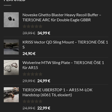
24,99 €
22,99 €.
Noveske Ghetto Blaster Heavy Recoil Buffer –
TIER1ONE ARC für Double Eagle GBBR
Bewertet
Ursprünglicher
Aktueller
39,99
€
34,99
€
mit
5.00
Preis
Preis
von 5
KRISS Vector QD Sling Mount – TIER1ONE ÖSE 1
war:
ist:
S
39,99 €
34,99 €.
24,90
€
Wolverine MTW Sling Plate – TIER1ONE ÖSE 1
für AR15
Bewertet
Ursprünglicher
Aktueller
29,99
€
24,99
€
mit
5.00
Preis
Preis
von 5
TIER1ONE UBERSTOP 1 – AR15 M-LOK
war:
ist:
Handstop (6061 T6, eloxiert)
29,99 €
24,99 €.
Bewertet
Ursprünglicher
Aktueller
24,99
€
22,99
€
mit
4.67