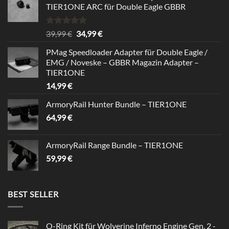
TIER1ONE ARC für Double Eagle GBBR
Bewertet
Ursprünglicher
Aktueller
39,99
€
34,99
€
mit
5.00
Preis
Preis
von 5
PMag Speedloader Adapter für Double Eagle /
war:
ist:
EMG / Noveske – GBBR Magazin Adapter –
39,99 €
34,99 €.
TIER1ONE
14,99
€
ArmoryRail Hunter Bundle – TIER1ONE
64,99
€
ArmoryRail Range Bundle – TIER1ONE
59,99
€
BEST SELLER
O-Ring Kit für Wolverine Inferno Engine Gen. 2 -