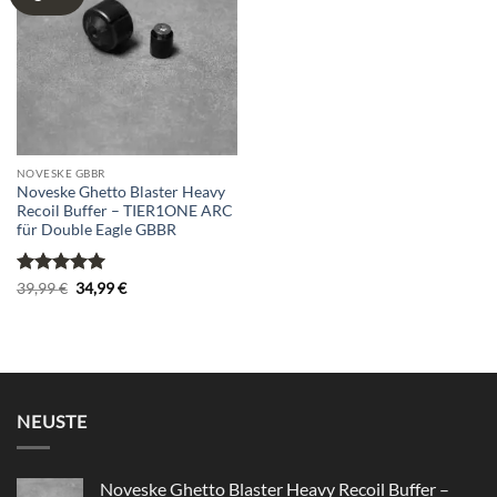
wishlist
NOVESKE GBBR
Noveske Ghetto Blaster Heavy
Recoil Buffer – TIER1ONE ARC
für Double Eagle GBBR
Bewertet
Ursprünglicher
Aktueller
39,99
€
34,99
€
Preis
Preis
mit
5
von
war:
ist:
5
39,99 €
34,99 €.
NEUSTE
Noveske Ghetto Blaster Heavy Recoil Buffer –