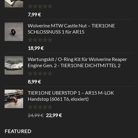
Bewertet
7,99
€
mit
5.00
von 5
Wolverine MTW Castle Nut – TIER1ONE
SCHLOSSNUSS 1 für AR15
Bewertet
18,99
€
mit
5.00
von 5
Wartungskit / O-Ring Kit für Wolverine Reaper
Engine Gen. 2 - TIER1ONE DICHTMITTEL 2
Bewertet
8,99
€
mit
5.00
von 5
TIER1ONE UBERSTOP 1 – AR15 M-LOK
Handstop (6061 T6, eloxiert)
Bewertet
Ursprünglicher
Aktueller
24,99
€
22,99
€
mit
4.67
Preis
Preis
von 5
war:
ist:
FEATURED
24,99 €
22,99 €.