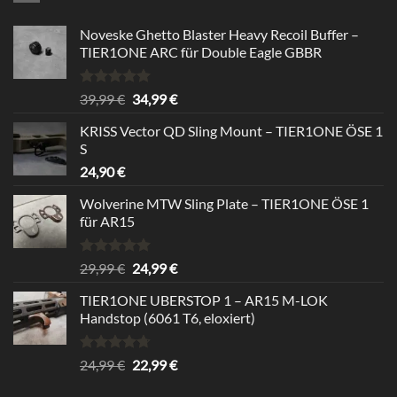
Noveske Ghetto Blaster Heavy Recoil Buffer –
TIER1ONE ARC für Double Eagle GBBR
Bewertet
Ursprünglicher
Aktueller
39,99
€
34,99
€
mit
5.00
Preis
Preis
von 5
KRISS Vector QD Sling Mount – TIER1ONE ÖSE 1
war:
ist:
S
39,99 €
34,99 €.
24,90
€
Wolverine MTW Sling Plate – TIER1ONE ÖSE 1
für AR15
Bewertet
Ursprünglicher
Aktueller
29,99
€
24,99
€
mit
5.00
Preis
Preis
von 5
TIER1ONE UBERSTOP 1 – AR15 M-LOK
war:
ist:
Handstop (6061 T6, eloxiert)
29,99 €
24,99 €.
Bewertet
Ursprünglicher
Aktueller
24,99
€
22,99
€
mit
4.67
Preis
Preis
von 5