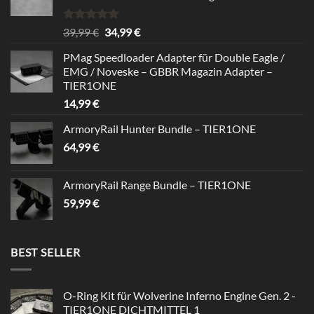
Bewertet
Ursprünglicher
Aktueller
39,99
€
34,99
€
mit
5.00
Preis
Preis
von 5
PMag Speedloader Adapter für Double Eagle /
war:
ist:
EMG / Noveske – GBBR Magazin Adapter –
39,99 €
34,99 €.
TIER1ONE
14,99
€
ArmoryRail Hunter Bundle – TIER1ONE
64,99
€
ArmoryRail Range Bundle – TIER1ONE
59,99
€
BEST SELLER
O-Ring Kit für Wolverine Inferno Engine Gen. 2 -
TIER1ONE DICHTMITTEL 1