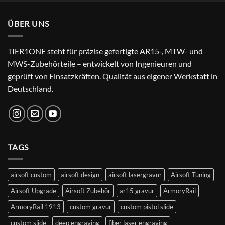
war:
ist:
24,99 €
22,99 €.
ÜBER UNS
TIER1ONE steht für präzise gefertigte AR15-, MTW- und
MWS-Zubehörteile – entwickelt von Ingenieuren und
geprüft von Einsatzkräften. Qualität aus eigener Werkstatt in
Deutschland.
TAGS
airsoft custom
airsoft design
airsoft lasergravur
Airsoft Tuning
Airsoft Upgrade
Airsoft Zubehör
ar15 gravur
ArmoryRail
ArmoryRail 1913
custom gravur
custom pistol slide
custom slide
deep engraving
fiber laser engraving