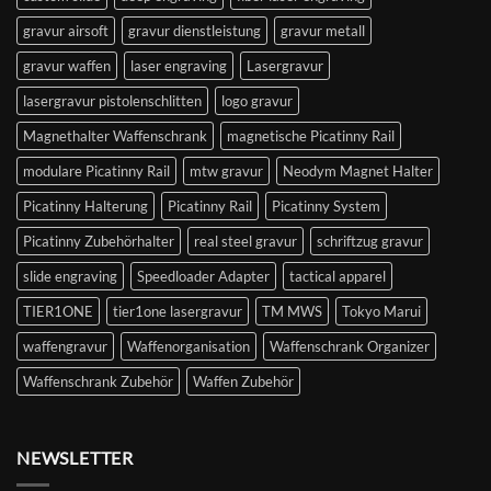
gravur airsoft
gravur dienstleistung
gravur metall
gravur waffen
laser engraving
Lasergravur
lasergravur pistolenschlitten
logo gravur
Magnethalter Waffenschrank
magnetische Picatinny Rail
modulare Picatinny Rail
mtw gravur
Neodym Magnet Halter
Picatinny Halterung
Picatinny Rail
Picatinny System
Picatinny Zubehörhalter
real steel gravur
schriftzug gravur
slide engraving
Speedloader Adapter
tactical apparel
TIER1ONE
tier1one lasergravur
TM MWS
Tokyo Marui
waffengravur
Waffenorganisation
Waffenschrank Organizer
Waffenschrank Zubehör
Waffen Zubehör
NEWSLETTER