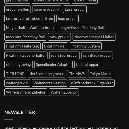
gravur airsoft
gravur dienstleistung
gravur metall
gravur waffen
laser engraving
Lasergravur
lasergravur pistolenschlitten
logo gravur
Magnethalter Waffenschrank
magnetische Picatinny Rail
modulare Picatinny Rail
mtw gravur
Neodym Magnet Halter
Picatinny Halterung
Picatinny Rail
Picatinny System
Picatinny Zubehörhalter
real steel gravur
schriftzug gravur
slide engraving
Speedloader Adapter
tactical apparel
TIER1ONE
tier1one lasergravur
TM MWS
Tokyo Marui
waffengravur
Waffenorganisation
Waffenschrank Organizer
Waffenschrank Zubehör
Waffen Zubehör
NEWSLETTER
Bleib immer über neue Produkte, technische Updates und