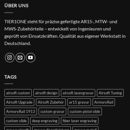
ÜBER UNS
TIER1ONE steht für präzise gefertigte AR15-, MTW- und
MWS-Zubehörteile – entwickelt von Ingenieuren und
geprüft von Einsatzkräften. Qualität aus eigener Werkstatt in
Deutschland.
TAGS
airsoft custom
airsoft design
airsoft lasergravur
Airsoft Tuning
Airsoft Upgrade
Airsoft Zubehör
ar15 gravur
ArmoryRail
ArmoryRail 1913
custom gravur
custom pistol slide
custom slide
deep engraving
fiber laser engraving