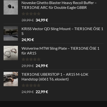
Noveske Ghetto Blaster Heavy Recoil Buffer –
TIER1ONE ARC für Double Eagle GBBR
Bewertet
Ursprünglicher
Aktueller
39,99
€
34,99
€
mit
5.00
Preis
Preis
von 5
KRISS Vector QD Sling Mount – TIER1ONE ÖSE 1
war:
ist:
S
39,99 €
34,99 €.
24,90
€
Wolverine MTW Sling Plate – TIER1ONE ÖSE 1
für AR15
Bewertet
Ursprünglicher
Aktueller
29,99
€
24,99
€
mit
5.00
Preis
Preis
von 5
TIER1ONE UBERSTOP 1 – AR15 M-LOK
war:
ist:
Handstop (6061 T6, eloxiert)
29,99 €
24,99 €.
Bewertet
Ursprünglicher
Aktueller
24,99
€
22,99
€
mit
4.67
Preis
Preis
von 5
war:
ist:
24,99 €
22,99 €.