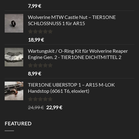
Bewertet
7,99
€
mit
5.00
von 5
Wolverine MTW Castle Nut – TIER1ONE
SCHLOSSNUSS 1 für AR15
Bewertet
18,99
€
mit
5.00
von 5
Wartungskit / O-Ring Kit für Wolverine Reaper
Engine Gen. 2 - TIER1ONE DICHTMITTEL 2
Bewertet
8,99
€
mit
5.00
von 5
TIER1ONE UBERSTOP 1 – AR15 M-LOK
Handstop (6061 T6, eloxiert)
Bewertet
Ursprünglicher
Aktueller
24,99
€
22,99
€
mit
4.67
Preis
Preis
von 5
war:
ist:
FEATURED
24,99 €
22,99 €.