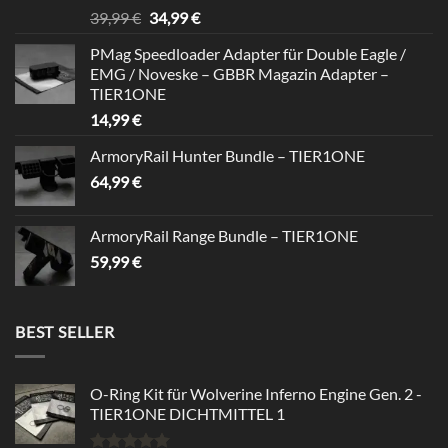
Bewertet
Ursprünglicher
Aktueller
39,99
€
34,99
€
mit
5.00
Preis
Preis
von 5
PMag Speedloader Adapter für Double Eagle /
war:
ist:
EMG / Noveske – GBBR Magazin Adapter –
39,99 €
34,99 €.
TIER1ONE
14,99
€
ArmoryRail Hunter Bundle – TIER1ONE
64,99
€
ArmoryRail Range Bundle – TIER1ONE
59,99
€
BEST SELLER
O-Ring Kit für Wolverine Inferno Engine Gen. 2 -
TIER1ONE DICHTMITTEL 1