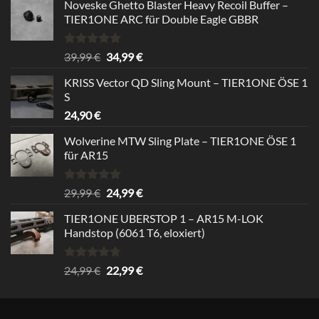
Noveske Ghetto Blaster Heavy Recoil Buffer –
TIER1ONE ARC für Double Eagle GBBR
Bewertet
Ursprünglicher
Aktueller
39,99
€
34,99
€
mit
5.00
Preis
Preis
von 5
KRISS Vector QD Sling Mount – TIER1ONE ÖSE 1
war:
ist:
S
39,99 €
34,99 €.
24,90
€
Wolverine MTW Sling Plate – TIER1ONE ÖSE 1
für AR15
Bewertet
Ursprünglicher
Aktueller
29,99
€
24,99
€
mit
5.00
Preis
Preis
von 5
TIER1ONE UBERSTOP 1 – AR15 M-LOK
war:
ist:
Handstop (6061 T6, eloxiert)
29,99 €
24,99 €.
Bewertet
Ursprünglicher
Aktueller
24,99
€
22,99
€
mit
4.67
Preis
Preis
von 5
war:
ist:
24,99 €
22,99 €.