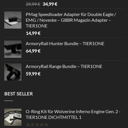
Bewertet
Ursprünglicher
Aktueller
39,99
€
34,99
€
mit
5.00
Preis
Preis
von 5
PMag Speedloader Adapter für Double Eagle /
war:
ist:
EMG / Noveske – GBBR Magazin Adapter –
39,99 €
34,99 €.
TIER1ONE
14,99
€
ArmoryRail Hunter Bundle – TIER1ONE
64,99
€
ArmoryRail Range Bundle – TIER1ONE
59,99
€
BEST SELLER
O-Ring Kit für Wolverine Inferno Engine Gen. 2 -
TIER1ONE DICHTMITTEL 1