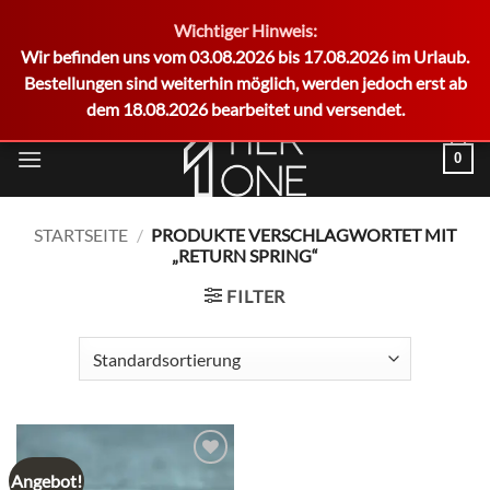
Wichtiger Hinweis:
German
Wir befinden uns vom 03.08.2026 bis 17.08.2026 im Urlaub.
Bestellungen sind weiterhin möglich, werden jedoch erst ab
dem 18.08.2026 bearbeitet und versendet.
Zum
0
Inhalt
springen
STARTSEITE
/
PRODUKTE VERSCHLAGWORTET MIT
„RETURN SPRING“
FILTER
Angebot!
Add to