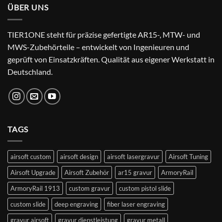
ÜBER UNS
TIER1ONE steht für präzise gefertigte AR15-, MTW- und
MWS-Zubehörteile – entwickelt von Ingenieuren und
geprüft von Einsatzkräften. Qualität aus eigener Werkstatt in
Deutschland.
TAGS
airsoft custom
airsoft design
airsoft lasergravur
Airsoft Tuning
Airsoft Upgrade
Airsoft Zubehör
ar15 gravur
ArmoryRail
ArmoryRail 1913
custom gravur
custom pistol slide
custom slide
deep engraving
fiber laser engraving
gravur airsoft
gravur dienstleistung
gravur metall