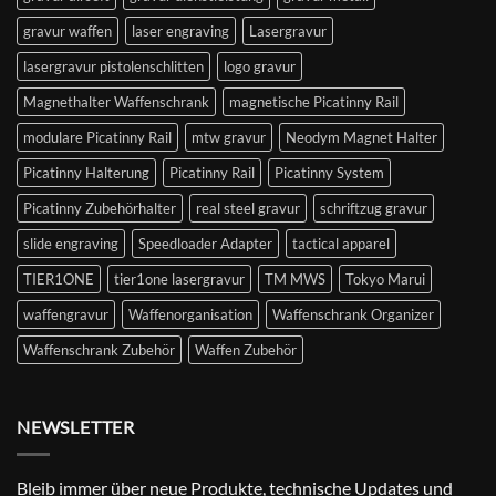
gravur waffen
laser engraving
Lasergravur
lasergravur pistolenschlitten
logo gravur
Magnethalter Waffenschrank
magnetische Picatinny Rail
modulare Picatinny Rail
mtw gravur
Neodym Magnet Halter
Picatinny Halterung
Picatinny Rail
Picatinny System
Picatinny Zubehörhalter
real steel gravur
schriftzug gravur
slide engraving
Speedloader Adapter
tactical apparel
TIER1ONE
tier1one lasergravur
TM MWS
Tokyo Marui
waffengravur
Waffenorganisation
Waffenschrank Organizer
Waffenschrank Zubehör
Waffen Zubehör
NEWSLETTER
Bleib immer über neue Produkte, technische Updates und