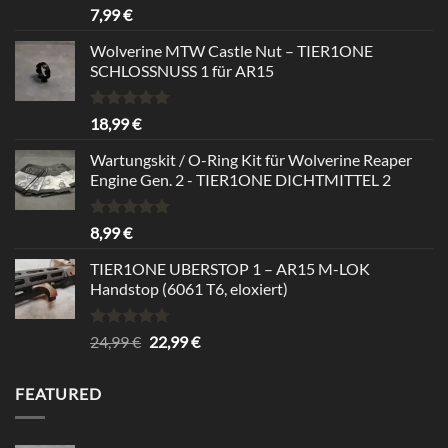
Bewertet
7,99
€
mit
5.00
von 5
Wolverine MTW Castle Nut – TIER1ONE
SCHLOSSNUSS 1 für AR15
Bewertet
18,99
€
mit
5.00
von 5
Wartungskit / O-Ring Kit für Wolverine Reaper
Engine Gen. 2 - TIER1ONE DICHTMITTEL 2
Bewertet
8,99
€
mit
5.00
von 5
TIER1ONE UBERSTOP 1 – AR15 M-LOK
Handstop (6061 T6, eloxiert)
Bewertet
Ursprünglicher
Aktueller
24,99
€
22,99
€
mit
4.67
Preis
Preis
von 5
war:
ist:
FEATURED
24,99 €
22,99 €.