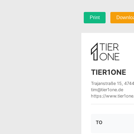
Print
Downlo
TIER1ONE
Trajanstraße 15, 474
tim@tier1one.de
https://www.tier1one
TO