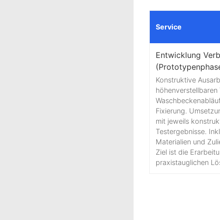
Service
Entwicklung Ver
(Prototypenphas
Konstruktive Ausar
höhenverstellbaren
Waschbeckenabläufe 
Fixierung. Umsetzung
mit jeweils konstru
Testergebnisse. In
Materialien und Zuli
Ziel ist die Erarbei
praxistauglichen Lö