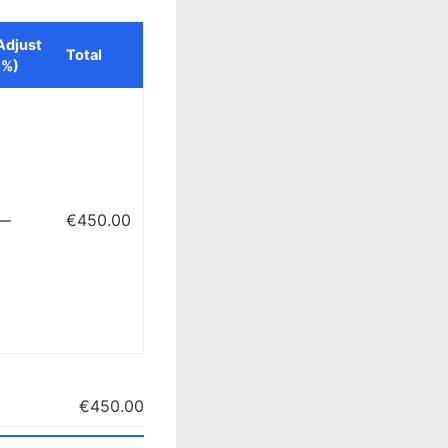
Adjust
Total
(%)
—
€450.00
€450.00