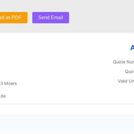
ad as PDF
Send Email
Quote Nu
Quo
Valid Un
43 Moers
.de