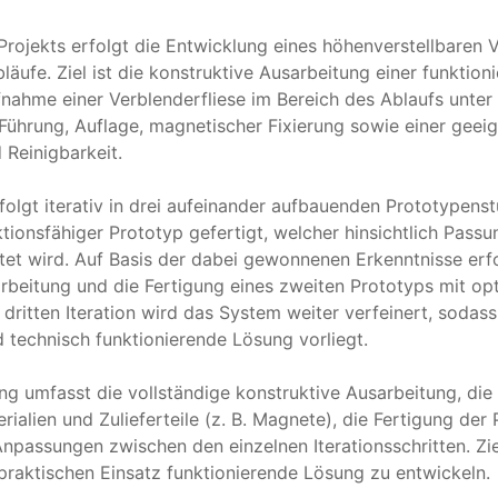
rojekts erfolgt die Entwicklung eines höhenverstellbaren 
äufe. Ziel ist die konstruktive Ausarbeitung einer funktion
nahme einer Verblenderfliese im Bereich des Ablaufs unter 
ührung, Auflage, magnetischer Fixierung sowie einer geeig
Reinigbarkeit.

folgt iterativ in drei aufeinander aufbauenden Prototypenst
ktionsfähiger Prototyp gefertigt, welcher hinsichtlich Passu
t wird. Auf Basis der dabei gewonnenen Erkenntnisse erfol
rbeitung und die Fertigung eines zweiten Prototyps mit opti
 dritten Iteration wird das System weiter verfeinert, sodas
 technisch funktionierende Lösung vorliegt.

g umfasst die vollständige konstruktive Ausarbeitung, die 
rialien und Zulieferteile (z. B. Magnete), die Fertigung der
npassungen zwischen den einzelnen Iterationsschritten. Ziel 
praktischen Einsatz funktionierende Lösung zu entwickeln.