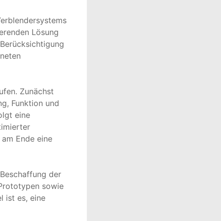
Verblendersystems 
ierenden Lösung 
Berücksichtigung 
neten 
ufen. Zunächst 
ng, Funktion und 
gt eine 
mierter 
s am Ende eine 
Beschaffung der 
 Prototypen sowie 
ist es, eine 